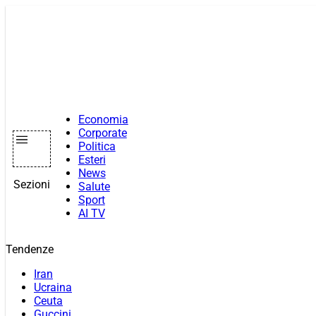
Vai
al
contenuto
Economia
Corporate
Politica
Esteri
News
Sezioni
Salute
Sport
AI TV
Tendenze
Iran
Ucraina
Ceuta
Guccini