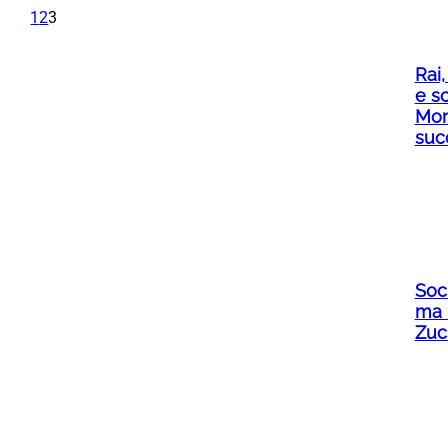
1
2
3
Rai,
e sc
Mon
suc
Soci
ma 
Zuc