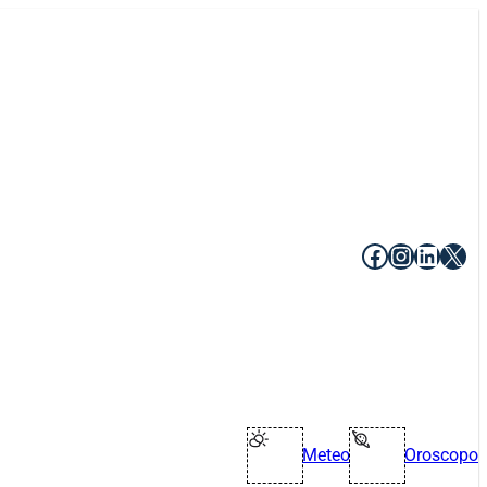
Facebook
Instagr
Linke
X
Meteo
Oroscopo