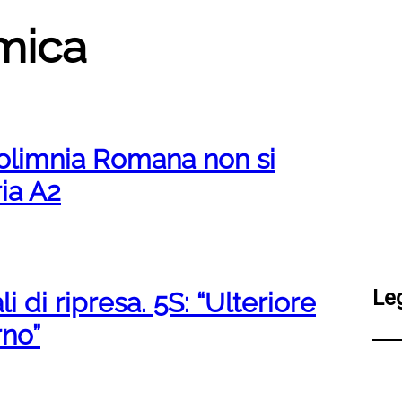
tmica
 Polimnia Romana non si
ria A2
Le
i di ripresa. 5S: “Ulteriore
rno”