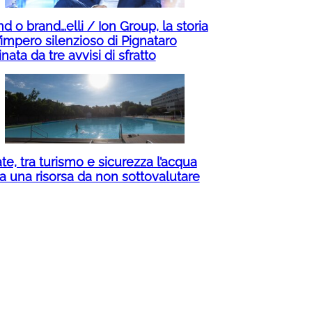
d o brand…elli / Ion Group, la storia
’impero silenzioso di Pignataro
inata da tre avvisi di sfratto
te, tra turismo e sicurezza l’acqua
ta una risorsa da non sottovalutare