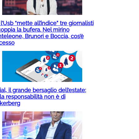
 l’Usb “mette all’indice” tre giornalisti
oppia la bufera. Nel mirino
teleone, Brunori e Boccia, cos’è
cesso
al, il grande bersaglio dell’estate:
la responsabilità non è di
kerberg