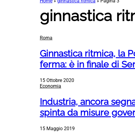
Home
»
ginnastica ritmica
»
Pagina 3
ginnastica ri
Roma
Ginnastica ritmica, la
ferma: è in finale di Se
15 Ottobre 2020
Economia
Industria, ancora segnal
spinta da misure gove
15 Maggio 2019