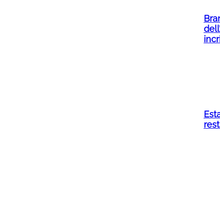
Bran
dell
incr
Esta
res