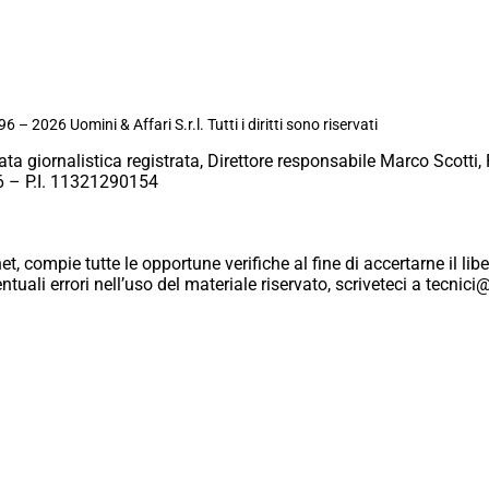
6 – 2026 Uomini & Affari S.r.l. Tutti i diritti sono riservati
ata giornalistica registrata, Direttore responsabile Marco Scotti, 
 – P.I. 11321290154
et, compie tutte le opportune verifiche al fine di accertarne il libe
eventuali errori nell’uso del materiale riservato, scriveteci a tecn