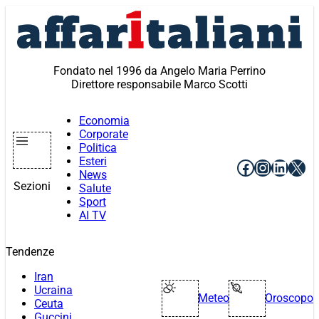
Vai
al
contenuto
Fondato nel 1996 da Angelo Maria Perrino
Direttore responsabile Marco Scotti
Economia
Corporate
Politica
Esteri
Facebook
Instagr
Linke
X
News
Sezioni
Salute
Sport
AI TV
Tendenze
Iran
Ucraina
Meteo
Oroscopo
Ceuta
Guccini