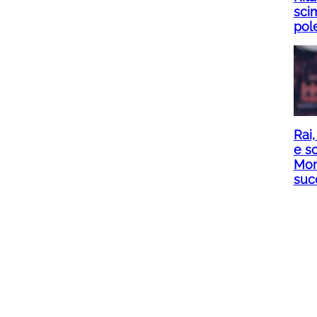
scim
pol
Rai,
e sc
Mon
suc