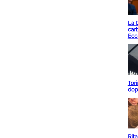
La t
carb
Ecc
Tori
dopo
Rit