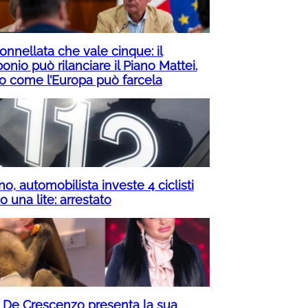
onnellata che vale cinque: il
onio può rilanciare il Piano Mattei.
o come l’Europa può farcela
no, automobilista investe 4 ciclisti
 una lite: arrestato
a De Crescenzo presenta la sua