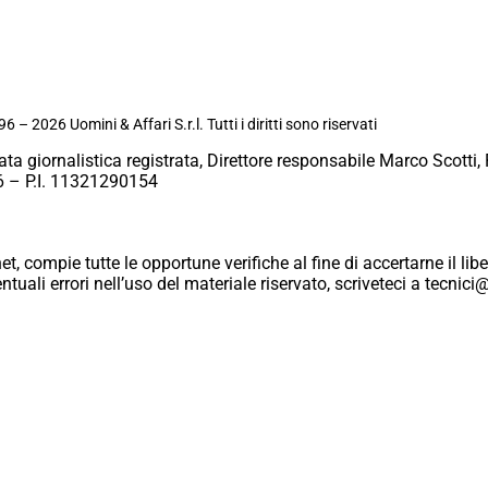
6 – 2026 Uomini & Affari S.r.l. Tutti i diritti sono riservati
ata giornalistica registrata, Direttore responsabile Marco Scotti, 
 – P.I. 11321290154
et, compie tutte le opportune verifiche al fine di accertarne il libe
eventuali errori nell’uso del materiale riservato, scriveteci a tecn