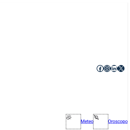
Facebook
Instagr
Linke
X
Meteo
Oroscopo