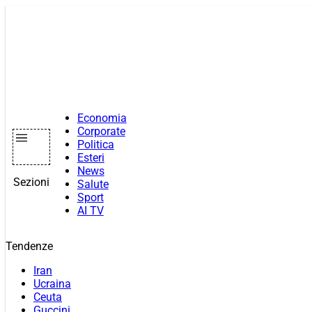
Vai
al
contenuto
Economia
Corporate
Politica
Esteri
News
Sezioni
Salute
Sport
AI TV
Tendenze
Iran
Ucraina
Ceuta
Guccini