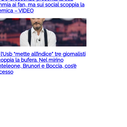
mia ai fan, ma sui social scoppia la
emica – VIDEO
 l’Usb “mette all’indice” tre giornalisti
oppia la bufera. Nel mirino
teleone, Brunori e Boccia, cos’è
cesso