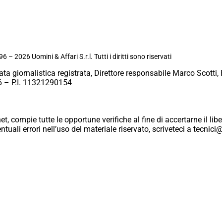
6 – 2026 Uomini & Affari S.r.l. Tutti i diritti sono riservati
ata giornalistica registrata, Direttore responsabile Marco Scotti, 
 – P.I. 11321290154
et, compie tutte le opportune verifiche al fine di accertarne il libe
eventuali errori nell’uso del materiale riservato, scriveteci a tecn