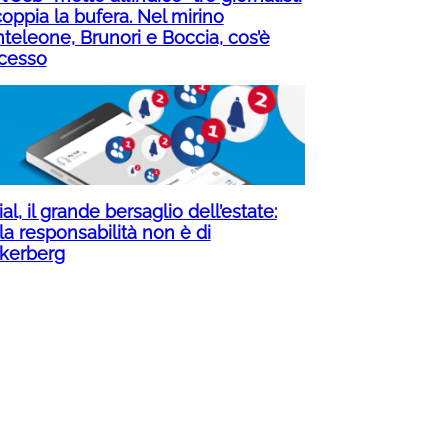
oppia la bufera. Nel mirino
teleone, Brunori e Boccia, cos’è
cesso
al, il grande bersaglio dell’estate:
la responsabilità non è di
kerberg