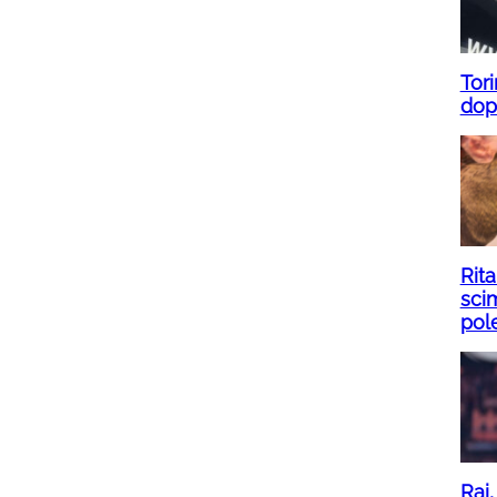
Tori
dopo
Rit
scim
pol
Rai,