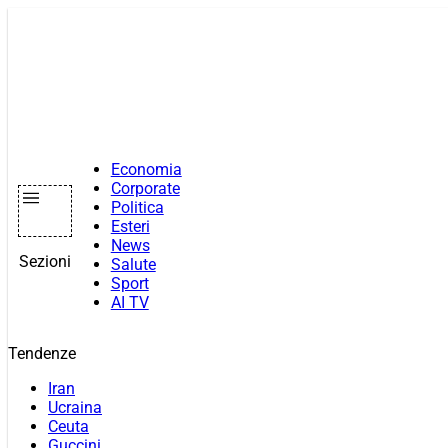
Vai
al
contenuto
Economia
Corporate
Politica
Esteri
News
Sezioni
Salute
Sport
AI TV
Tendenze
Iran
Ucraina
Ceuta
Guccini