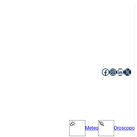
Facebook
Instagr
Linke
X
Meteo
Oroscopo