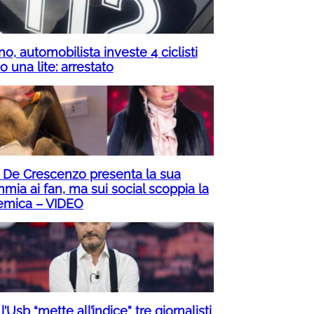
no, automobilista investe 4 ciclisti
 una lite: arrestato
a De Crescenzo presenta la sua
mia ai fan, ma sui social scoppia la
emica – VIDEO
 l’Usb “mette all’indice” tre giornalisti