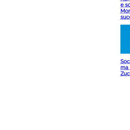
e sc
Mon
suc
Soci
ma 
Zuc