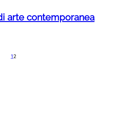
di arte contemporanea
1
2