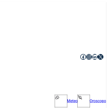
Facebook
Instagr
Linke
X
Meteo
Oroscopo