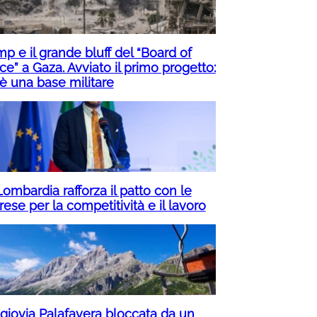
p e il grande bluff del “Board of
e” a Gaza. Avviato il primo progetto:
è una base militare
ombardia rafforza il patto con le
ese per la competitività e il lavoro
giovia Palafavera bloccata da un