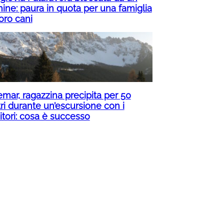
mine: paura in quota per una famiglia
loro cani
emar, ragazzina precipita per 50
ri durante un’escursione con i
itori: cosa è successo