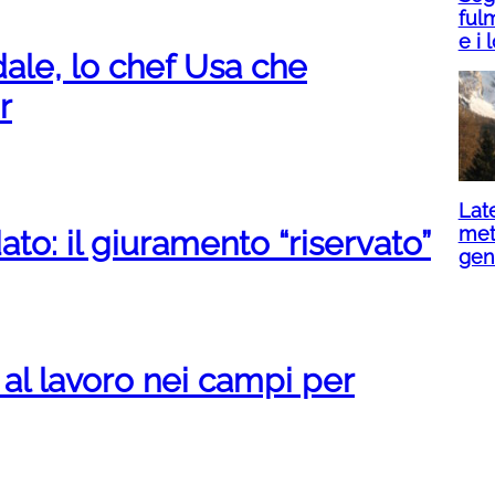
ful
e i 
ale, lo chef Usa che
r
Lat
met
: il giuramento “riservato”
gen
li al lavoro nei campi per