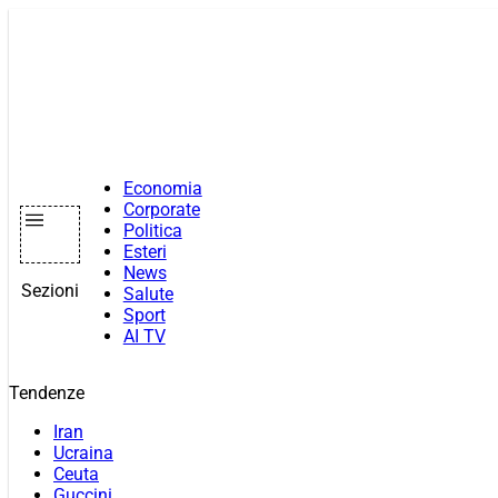
Vai
al
contenuto
Economia
Corporate
Politica
Esteri
News
Sezioni
Salute
Sport
AI TV
Tendenze
Iran
Ucraina
Ceuta
Guccini