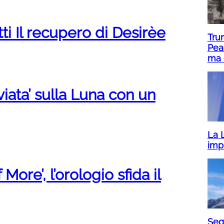
tti Il recupero di Desirèe
Trum
Peac
ma 
viata’ sulla Luna con un
La L
impr
ore’, l’orologio sfida il
Seg