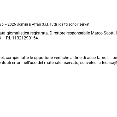
6 – 2026 Uomini & Affari S.r.l. Tutti i diritti sono riservati
ata giornalistica registrata, Direttore responsabile Marco Scotti, 
 – P.I. 11321290154
et, compie tutte le opportune verifiche al fine di accertarne il libe
eventuali errori nell’uso del materiale riservato, scriveteci a tecn