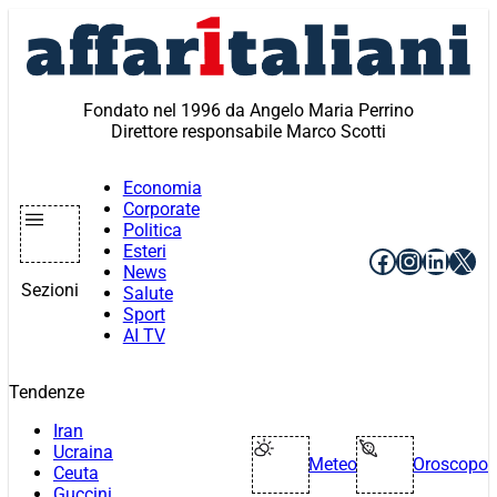
Vai
al
contenuto
Fondato nel 1996 da Angelo Maria Perrino
Direttore responsabile Marco Scotti
Economia
Corporate
Politica
Esteri
Facebook
Instagr
Linke
X
News
Sezioni
Salute
Sport
AI TV
Tendenze
Iran
Ucraina
Meteo
Oroscopo
Ceuta
Guccini