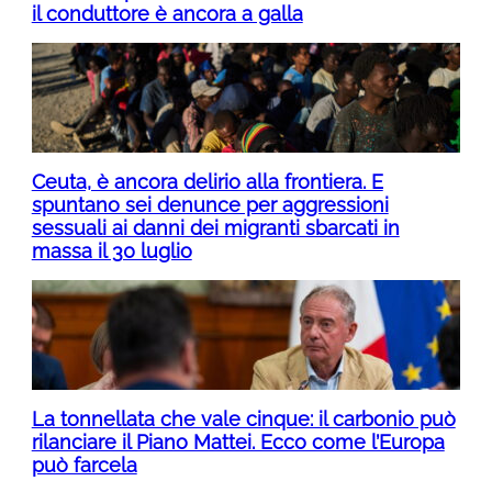
il conduttore è ancora a galla
Ceuta, è ancora delirio alla frontiera. E
spuntano sei denunce per aggressioni
sessuali ai danni dei migranti sbarcati in
massa il 30 luglio
La tonnellata che vale cinque: il carbonio può
rilanciare il Piano Mattei. Ecco come l’Europa
può farcela