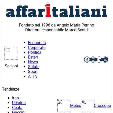
Vai
al
contenuto
Fondato nel 1996 da Angelo Maria Perrino
Direttore responsabile Marco Scotti
Economia
Corporate
Politica
Esteri
Facebook
Instagr
Linke
X
News
Sezioni
Salute
Sport
AI TV
Tendenze
Iran
Ucraina
Meteo
Oroscopo
Ceuta
Guccini