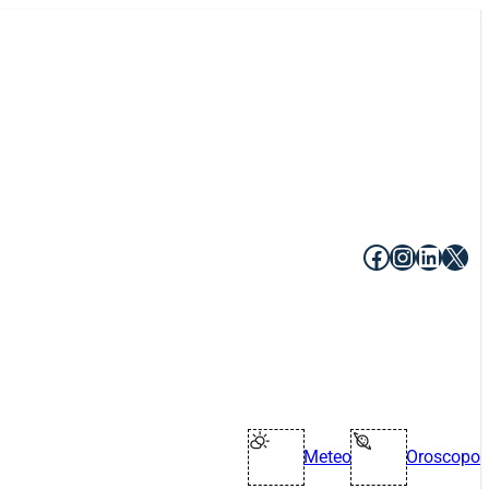
Facebook
Instagr
Linke
X
Meteo
Oroscopo