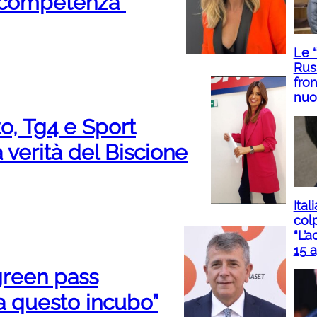
 competenza”
Le 
Rus
fron
nuo
o, Tg4 e Sport
verità del Biscione
Ital
col
“L’a
15 a
 green pass
da questo incubo”