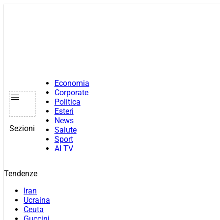
Vai
al
contenuto
Economia
Corporate
Politica
Esteri
News
Sezioni
Salute
Sport
AI TV
Tendenze
Iran
Ucraina
Ceuta
Guccini