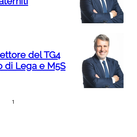
terniti
ettore del TG4
to di Lega e M5S
1