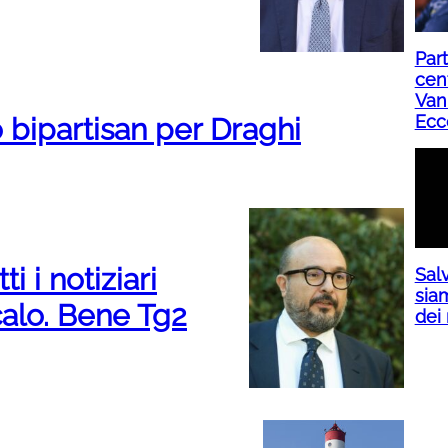
Part
cent
Van
Ecc
o bipartisan per Draghi
i i notiziari
Salv
siam
calo. Bene Tg2
dei 