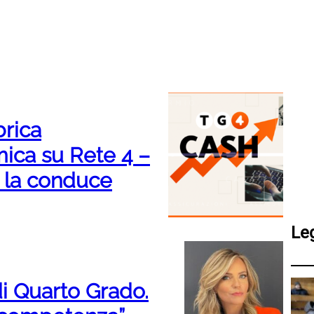
brica
ica su Rete 4 –
i la conduce
Le
 di Quarto Grado.