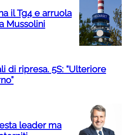
a il Tg4 e arruola
a Mussolini
i di ripresa. 5S: “Ulteriore
rno”
 resta leader ma