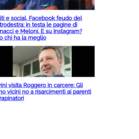
iti e social, Facebook feudo del
rodestra: in testa le pagine di
nacci e Meloni. E su Instagram?
o chi ha la meglio
ini visita Roggero in carcere: Gli
o vicini no a risarcimenti ai parenti
rapinatori