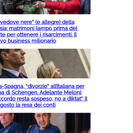
“vedove nere” (e allegre) della
sia: matrimoni lampo prima del
te per ottenere i risarcimenti. Il
vo business milionario
ia-Spagna, “divorzio” all’italiana per
pa di Schengen. Adelante Meloni:
ccordo resta sospeso, no a diktat”. Il
gosto la resa dei conti