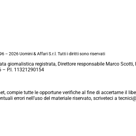
6 – 2026 Uomini & Affari S.r.l. Tutti i diritti sono riservati
ata giornalistica registrata, Direttore responsabile Marco Scotti, 
 – P.I. 11321290154
et, compie tutte le opportune verifiche al fine di accertarne il libe
eventuali errori nell’uso del materiale riservato, scriveteci a tecn