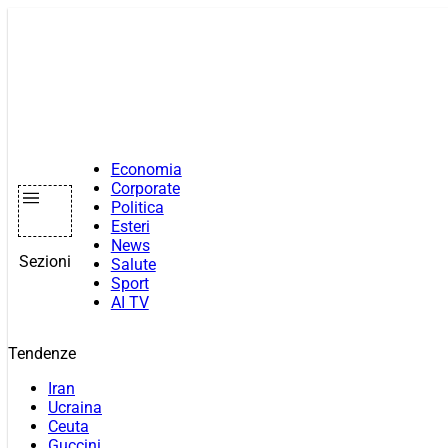
Vai
al
contenuto
Economia
Corporate
Politica
Esteri
News
Sezioni
Salute
Sport
AI TV
Tendenze
Iran
Ucraina
Ceuta
Guccini