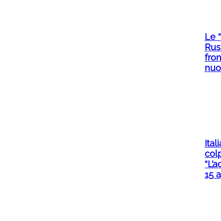
Le 
Rus
fron
nuo
Ital
col
“L’a
15 a