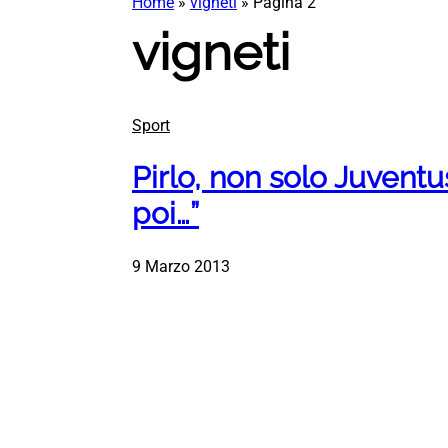
Home
»
vigneti
»
Pagina 2
vigneti
Sport
Pirlo, non solo Juvent
poi…”
9 Marzo 2013