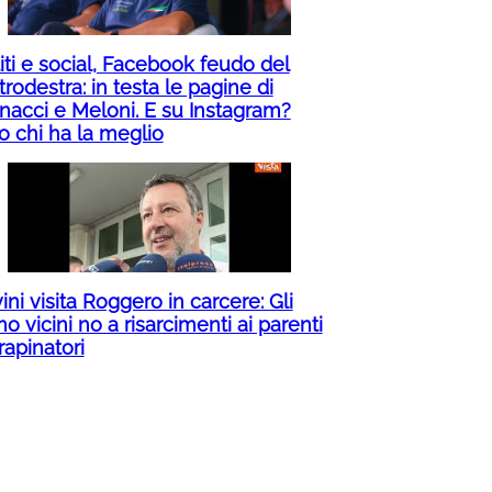
iti e social, Facebook feudo del
rodestra: in testa le pagine di
nacci e Meloni. E su Instagram?
o chi ha la meglio
ini visita Roggero in carcere: Gli
o vicini no a risarcimenti ai parenti
rapinatori