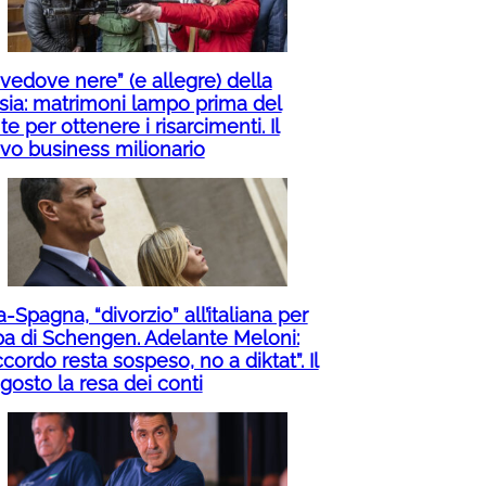
“vedove nere” (e allegre) della
sia: matrimoni lampo prima del
te per ottenere i risarcimenti. Il
vo business milionario
ia-Spagna, “divorzio” all’italiana per
pa di Schengen. Adelante Meloni:
ccordo resta sospeso, no a diktat”. Il
gosto la resa dei conti