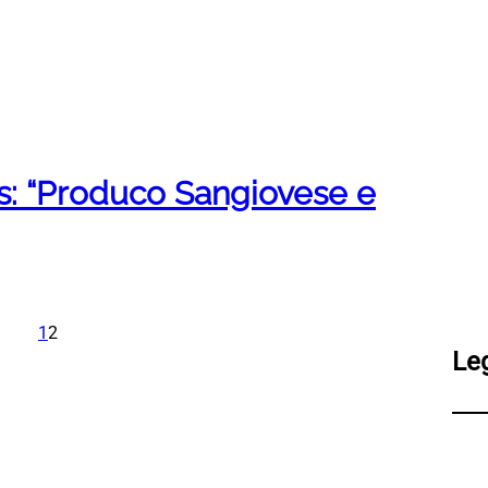
us: “Produco Sangiovese e
1
2
Le