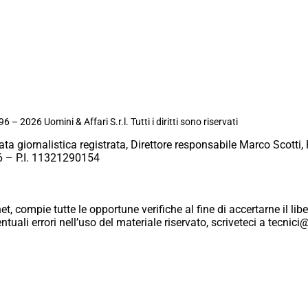
6 – 2026 Uomini & Affari S.r.l. Tutti i diritti sono riservati
ata giornalistica registrata, Direttore responsabile Marco Scotti, 
 – P.I. 11321290154
et, compie tutte le opportune verifiche al fine di accertarne il libe
eventuali errori nell’uso del materiale riservato, scriveteci a tecn