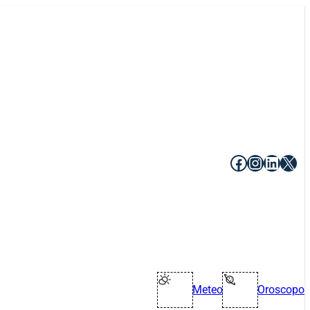
Facebook
Instagr
Linke
X
Meteo
Oroscopo