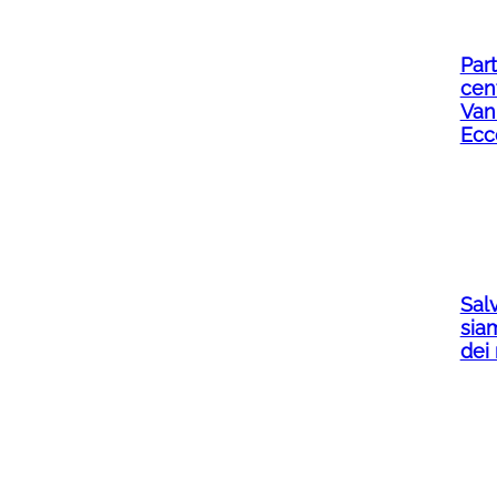
Part
cent
Van
Ecc
Salv
siam
dei 