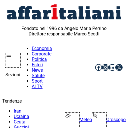
Vai
al
contenuto
Fondato nel 1996 da Angelo Maria Perrino
Direttore responsabile Marco Scotti
Economia
Corporate
Politica
Esteri
Facebook
Instagr
Linke
X
News
Sezioni
Salute
Sport
AI TV
Tendenze
Iran
Ucraina
Meteo
Oroscopo
Ceuta
Guccini