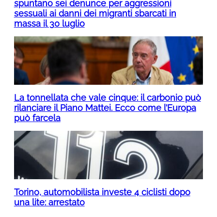
spuntano sei denunce per aggressioni
sessuali ai danni dei migranti sbarcati in
massa il 30 luglio
La tonnellata che vale cinque: il carbonio può
rilanciare il Piano Mattei. Ecco come l’Europa
può farcela
Torino, automobilista investe 4 ciclisti dopo
una lite: arrestato