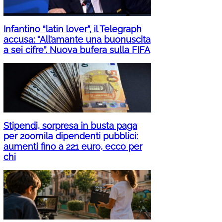
Infantino “latin lover”, il Telegraph
accusa: “All’amante una buonuscita
a sei cifre”. Nuova bufera sulla FIFA
Stipendi, sorpresa in busta paga
per 200mila dipendenti pubblici:
aumenti fino a 221 euro, ecco per
chi