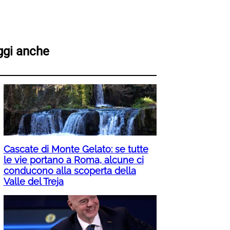
ggi anche
Cascate di Monte Gelato: se tutte
le vie portano a Roma, alcune ci
conducono alla scoperta della
Valle del Treja