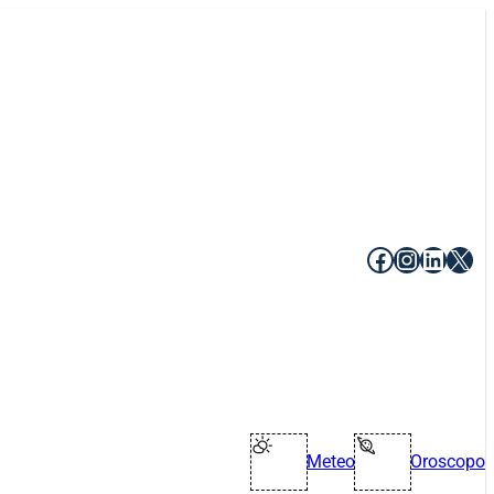
Facebook
Instagr
Linke
X
Meteo
Oroscopo