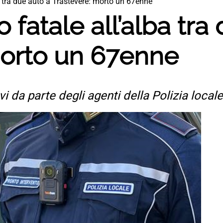
a tra due auto a Trastevere: morto un 67enne
 fatale all’alba tra
morto un 67enne
vi da parte degli agenti della Polizia local