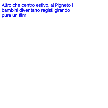
Altro che centro estivo, al Pigneto i
bambini diventano registi girando
pure un film