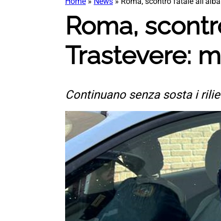
Home
»
News
»
Roma, scontro fatale all’alb
Roma, scontro
Trastevere: 
Continuano senza sosta i rilie