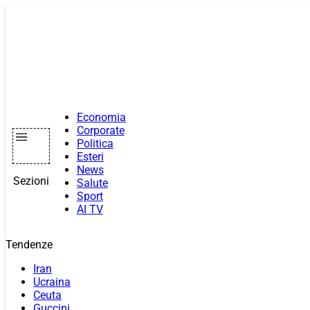
Vai
al
contenuto
Economia
Corporate
Politica
Esteri
News
Sezioni
Salute
Sport
AI TV
Tendenze
Iran
Ucraina
Ceuta
Guccini