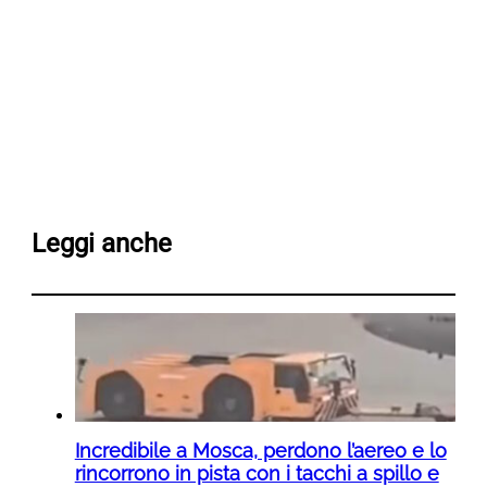
Leggi anche
Incredibile a Mosca, perdono l’aereo e lo
rincorrono in pista con i tacchi a spillo e