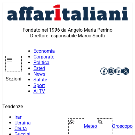
Vai
al
contenuto
Fondato nel 1996 da Angelo Maria Perrino
Direttore responsabile Marco Scotti
Economia
Corporate
Politica
Esteri
Facebook
Instagr
Linke
X
News
Sezioni
Salute
Sport
AI TV
Tendenze
Iran
Ucraina
Meteo
Oroscopo
Ceuta
Guccini