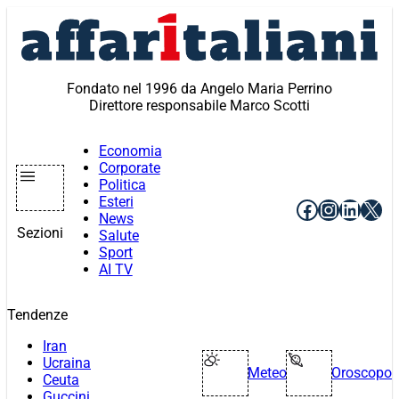
Vai
al
contenuto
Fondato nel 1996 da Angelo Maria Perrino
Direttore responsabile Marco Scotti
Economia
Corporate
Politica
Esteri
Facebook
Instagr
Linke
X
News
Sezioni
Salute
Sport
AI TV
Tendenze
Iran
Ucraina
Meteo
Oroscopo
Ceuta
Guccini