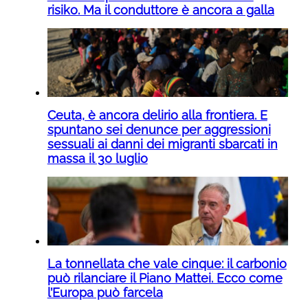
risiko. Ma il conduttore è ancora a galla
Ceuta, è ancora delirio alla frontiera. E
spuntano sei denunce per aggressioni
sessuali ai danni dei migranti sbarcati in
massa il 30 luglio
La tonnellata che vale cinque: il carbonio
può rilanciare il Piano Mattei. Ecco come
l’Europa può farcela