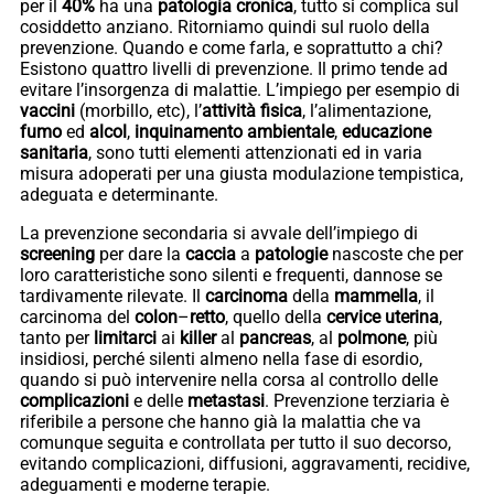
per il
40%
ha una
patologia
cronica
, tutto si complica sul
cosiddetto anziano. Ritorniamo quindi sul ruolo della
prevenzione. Quando e come farla, e soprattutto a chi?
Esistono quattro livelli di prevenzione. Il primo tende ad
evitare l’insorgenza di malattie. L’impiego per esempio di
vaccini
(morbillo, etc), l’
attività fisica
, l’alimentazione,
fumo
ed
alcol
,
inquinamento
ambientale
,
educazione
sanitaria
, sono tutti elementi attenzionati ed in varia
misura adoperati per una giusta modulazione tempistica,
adeguata e determinante.
La prevenzione secondaria si avvale dell’impiego di
screening
per dare la
caccia
a
patologie
nascoste che per
loro caratteristiche sono silenti e frequenti, dannose se
tardivamente rilevate. Il
carcinoma
della
mammella
, il
carcinoma del
colon
–
retto
, quello della
cervice
uterina
,
tanto per
limitarci
ai
killer
al
pancreas
, al
polmone
, più
insidiosi, perché silenti almeno nella fase di esordio,
quando si può intervenire nella corsa al controllo delle
complicazioni
e delle
metastasi
. Prevenzione terziaria è
riferibile a persone che hanno già la malattia che va
comunque seguita e controllata per tutto il suo decorso,
evitando complicazioni, diffusioni, aggravamenti, recidive,
adeguamenti e moderne terapie.