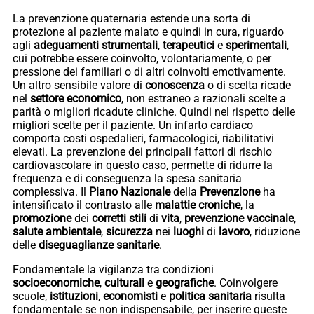
La prevenzione quaternaria estende una sorta di
protezione al paziente malato e quindi in cura, riguardo
agli
adeguamenti
strumentali
,
terapeutici
e
sperimentali
,
cui potrebbe essere coinvolto, volontariamente, o per
pressione dei familiari o di altri coinvolti emotivamente.
Un altro sensibile valore di
conoscenza
o di scelta ricade
nel
settore
economico
, non estraneo a razionali scelte a
parità o migliori ricadute cliniche. Quindi nel rispetto delle
migliori scelte per il paziente. Un infarto cardiaco
comporta costi ospedalieri, farmacologici, riabilitativi
elevati. La prevenzione dei principali fattori di rischio
cardiovascolare in questo caso, permette di ridurre la
frequenza e di conseguenza la spesa sanitaria
complessiva. Il
Piano
Nazionale
della
Prevenzione
ha
intensificato il contrasto alle
malattie
croniche
, la
promozione
dei
corretti
stili
di
vita
,
prevenzione
vaccinale
,
salute
ambientale
,
sicurezza
nei
luoghi
di
lavoro
, riduzione
delle
diseguaglianze
sanitarie
.
Fondamentale la vigilanza tra condizioni
socioeconomiche
,
culturali
e
geografiche
. Coinvolgere
scuole,
istituzioni
,
economisti
e
politica
sanitaria
risulta
fondamentale se non indispensabile, per inserire queste