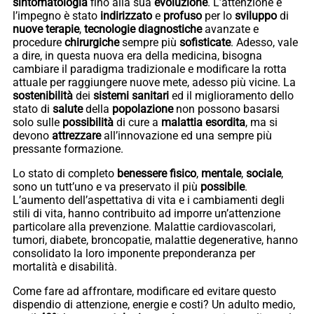
sintomatologia
fino alla sua
evoluzione
. L’attenzione e
l’impegno è stato
indirizzato
e
profuso
per lo
sviluppo
di
nuove
terapie
,
tecnologie
diagnostiche
avanzate e
procedure
chirurgiche
sempre più
sofisticate
. Adesso, vale
a dire, in questa nuova era della medicina, bisogna
cambiare il paradigma tradizionale e modificare la rotta
attuale per raggiungere nuove mete, adesso più vicine. La
sostenibilità
dei
sistemi
sanitari
ed il miglioramento dello
stato di
salute
della
popolazione
non possono basarsi
solo sulle
possibilità
di cure a
malattia
esordita
, ma si
devono
attrezzare
all’innovazione ed una sempre più
pressante formazione.
Lo stato di completo
benessere
fisico
,
mentale
,
sociale
,
sono un tutt’uno e va preservato il più
possibile
.
L’aumento dell’aspettativa di vita e i cambiamenti degli
stili di vita, hanno contribuito ad imporre un’attenzione
particolare alla prevenzione. Malattie cardiovascolari,
tumori, diabete, broncopatie, malattie degenerative, hanno
consolidato la loro imponente preponderanza per
mortalità e disabilità.
Come fare ad affrontare, modificare ed evitare questo
dispendio di attenzione, energie e costi? Un adulto medio,