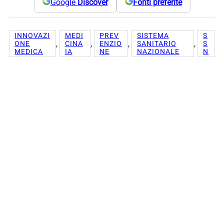
Google
Discover
Fonti preferite
INNOVAZI
MEDI
PREV
SISTEMA
S
, 
, 
, 
, 
ONE
CINA
ENZIO
SANITARIO
S
MEDICA
IA
NE
NAZIONALE
N