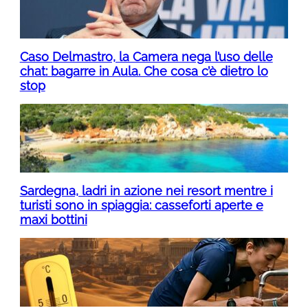
Caso Delmastro, la Camera nega l’uso delle
chat: bagarre in Aula. Che cosa c’è dietro lo
stop
Sardegna, ladri in azione nei resort mentre i
turisti sono in spiaggia: casseforti aperte e
maxi bottini