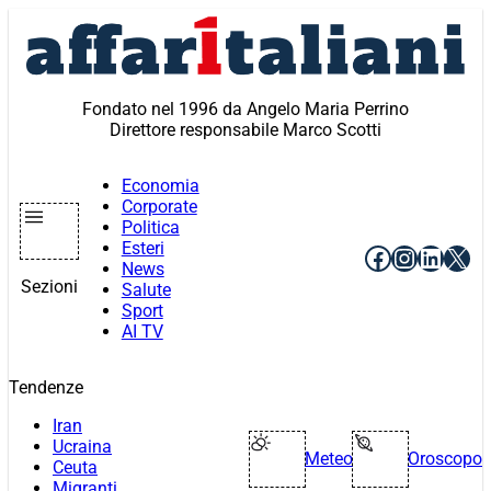
Vai
al
contenuto
Fondato nel 1996 da Angelo Maria Perrino
Direttore responsabile Marco Scotti
Economia
Corporate
Politica
Esteri
Facebook
Instagr
Linke
X
News
Sezioni
Salute
Sport
AI TV
Tendenze
Iran
Ucraina
Meteo
Oroscopo
Ceuta
Migranti