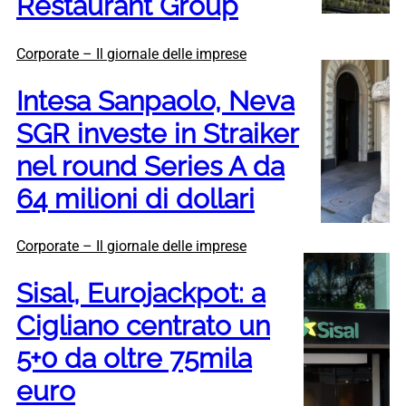
Restaurant Group
Corporate – Il giornale delle imprese
Intesa Sanpaolo, Neva
SGR investe in Straiker
nel round Series A da
64 milioni di dollari
Corporate – Il giornale delle imprese
Sisal, Eurojackpot: a
Cigliano centrato un
5+0 da oltre 75mila
euro