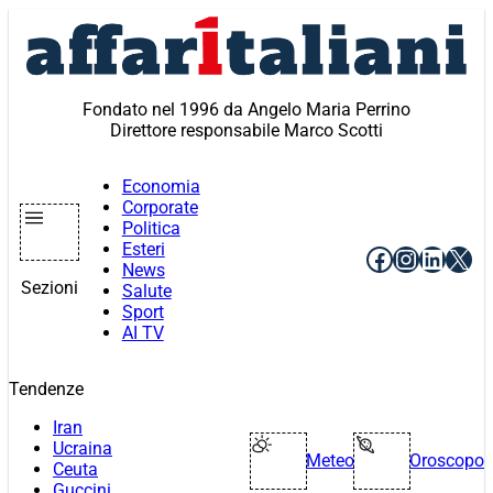
Vai
al
contenuto
Fondato nel 1996 da Angelo Maria Perrino
Direttore responsabile Marco Scotti
Economia
Corporate
Politica
Esteri
Facebook
Instagr
Linke
X
News
Sezioni
Salute
Sport
AI TV
Tendenze
Iran
Ucraina
Meteo
Oroscopo
Ceuta
Guccini