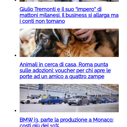
Giulio Tremonti e il suo “impero” di
mattoni milanesi. Il business si allarga ma
i conti non tornano
Animali in cerca di casa, Roma punta
sulle adozioni: voucher per chi apre le
porte ad un amico a quattro zampe
BMW i3, parte la produzione a Monaco:
costi giù del 10%