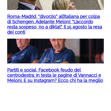
Roma-Madrid, “divorzio” all’italiana per colpa
di Schengen. Adelante Meloni: “L’accordo
resta sospeso, no a diktat”. Il 15 agosto la resa
dei conti
Partiti e social, Facebook feudo del
centrodestra: in testa le pagine di Vannacci e
Meloni. E su Instagram? Ecco chi ha la meglio