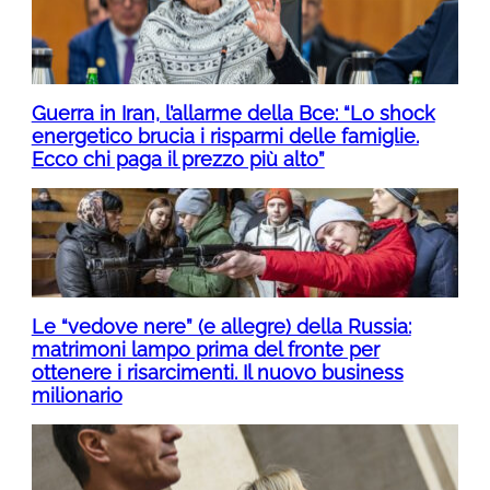
Guerra in Iran, l’allarme della Bce: “Lo shock
energetico brucia i risparmi delle famiglie.
Ecco chi paga il prezzo più alto”
Le “vedove nere” (e allegre) della Russia:
matrimoni lampo prima del fronte per
ottenere i risarcimenti. Il nuovo business
milionario