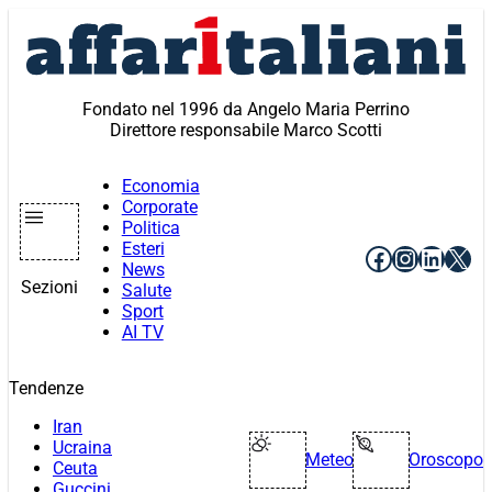
Vai
al
contenuto
Fondato nel 1996 da Angelo Maria Perrino
Direttore responsabile Marco Scotti
Economia
Corporate
Politica
Esteri
Facebook
Instagr
Linke
X
News
Sezioni
Salute
Sport
AI TV
Tendenze
Iran
Ucraina
Meteo
Oroscopo
Ceuta
Guccini