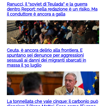
Ranucci, il “soviet di Teulada” e la guerra
dentro Report: nella redazione è un risiko. Ma
il conduttore è ancora a galla
Ceuta, è ancora delirio alla frontiera. E
spuntano sei denunce per aggressioni
sessuali ai danni dei migranti sbarcati in
massa il 30 luglio
La tonnellata che vale cinque: il carbonio può