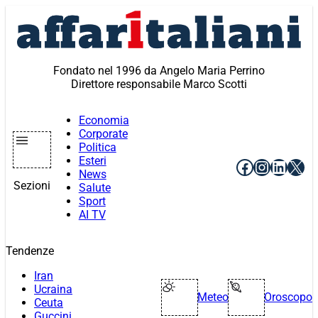
Vai
al
contenuto
Fondato nel 1996 da Angelo Maria Perrino
Direttore responsabile Marco Scotti
Economia
Corporate
Politica
Esteri
Facebook
Instagr
Linke
X
News
Sezioni
Salute
Sport
AI TV
Tendenze
Iran
Ucraina
Meteo
Oroscopo
Ceuta
Guccini