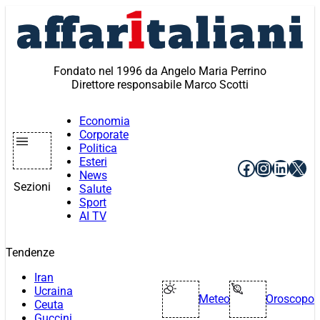
Vai
al
contenuto
Fondato nel 1996 da Angelo Maria Perrino
Direttore responsabile Marco Scotti
Economia
Corporate
Politica
Esteri
Facebook
Instagr
Linke
X
News
Sezioni
Salute
Sport
AI TV
Tendenze
Iran
Ucraina
Meteo
Oroscopo
Ceuta
Guccini