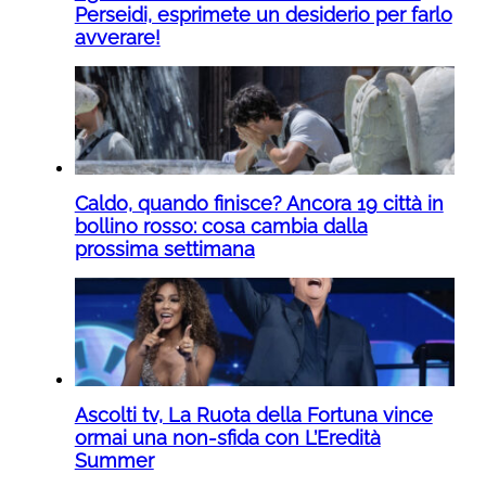
Perseidi, esprimete un desiderio per farlo
avverare!
Caldo, quando finisce? Ancora 19 città in
bollino rosso: cosa cambia dalla
prossima settimana
Ascolti tv, La Ruota della Fortuna vince
ormai una non-sfida con L’Eredità
Summer