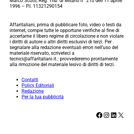
Marco Scotti, Reg. Trib. di Milano n° 210 dell’11 aprile
1996 – P.I. 11321290154
Affaritaliani, prima di pubblicare foto, video o testi da
internet, compie tutte le opportune verifiche al fine di
accertarne il libero regime di circolazione e non violare
i diritti di autore o altri diritti esclusivi di terzi. Per
segnalare alla redazione eventuali errori nell’uso del
materiale riservato, scriveteci a
tecnici@affaritaliani.it.: provvederemo prontamente
alla rimozione del materiale lesivo di diritti di terzi.
Contatti
Policy Editoriali
Redazione
Per la tua pubblicità
Facebook
Instagram
LinkedIn
X