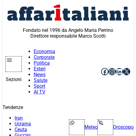
Vai
al
contenuto
Fondato nel 1996 da Angelo Maria Perrino
Direttore responsabile Marco Scotti
Economia
Corporate
Politica
Esteri
Facebook
Instagr
Linke
X
News
Sezioni
Salute
Sport
AI TV
Tendenze
Iran
Ucraina
Meteo
Oroscopo
Ceuta
Guccini