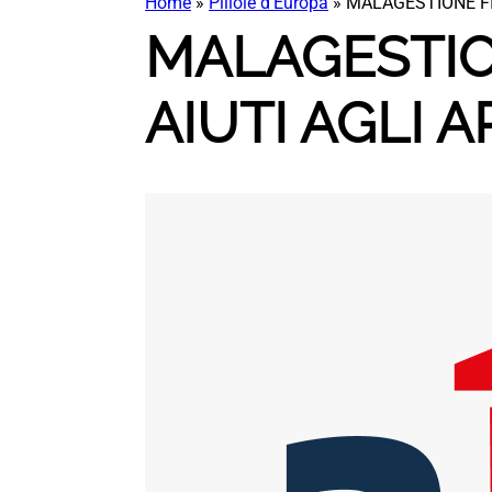
Home
»
Pillole d’Europa
»
MALAGESTIONE FIU
MALAGESTION
AIUTI AGLI A