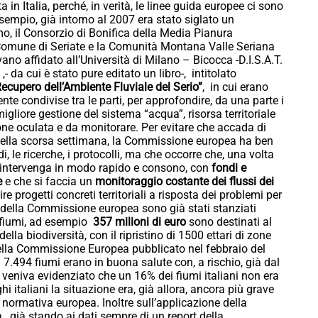
n Italia, perché, in verità, le linee guida europee ci sono
 esempio, già intorno al 2007 era stato siglato un
mo, il Consorzio di Bonifica della Media Pianura
 Comune di Seriate e la Comunità Montana Valle Seriana
no affidato all’Università di Milano – Bicocca -D.I.S.A.T.
 da cui è stato pure editato un libro-, intitolato
 Recupero dell’Ambiente Fluviale del Serio”
, in cui erano
nte condivise tra le parti, per approfondire, da una parte i
igliore gestione del sistema “acqua”, risorsa territoriale
e oculata e da monitorare. Per evitare che accada di
della scorsa settimana, la Commissione europea ha ben
, le ricerche, i protocolli, ma che occorre che, una volta
 si intervenga in modo rapido e consono, con
fondi e
e
e che si faccia un
monitoraggio costante dei flussi dei
nire progetti concreti territoriali a risposta dei problemi per
te della Commissione europea sono già stati stanziati
ei fiumi, ad esempio
357 milioni di euro
sono destinati al
della biodiversità, con il ripristino di 1500 ettari di zone
 della Commissione Europea pubblicato nel febbraio del
i 7.494 fiumi erano in buona salute con, a rischio, già dal
t veniva evidenziato che un 16% dei fiumi italiani non era
i italiani la situazione era, già allora, ancora più grave
 normativa europea. Inoltre sull’applicazione della
lia , già stando ai dati sempre di un report della