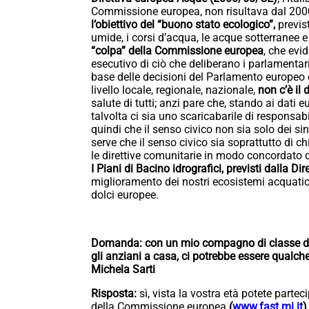
Commissione europea, non risultava dal 2000
l’obiettivo del “buono stato ecologico”,
previs
umide, i corsi d’acqua, le acque sotterranee 
“colpa” della Commissione europea
, che evi
esecutivo di ciò che deliberano i parlamentari
base delle decisioni del Parlamento europeo 
livello locale, regionale, nazionale,
non c’è il
salute di tutti; anzi pare che, stando ai dati e
talvolta ci sia uno scaricabarile di responsabi
quindi che il senso civico non sia solo dei si
serve che il senso civico sia soprattutto di chi
le direttive comunitarie in modo concordato d
I Piani di Bacino idrografici, previsti dalla Di
miglioramento dei nostri ecosistemi acquatici
dolci europee.
Domanda: con un mio compagno di classe di 
gli anziani a casa, ci potrebbe essere qualc
Michela Sarti
Risposta:
sì, vista la vostra età potete partec
della Commissione europea
(
www.fast.mi.it