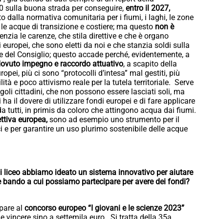
 sulla buona strada per conseguire,
entro il 2027,
to dalla normativa comunitaria per i fiumi, i laghi, le zone
e le acque di transizione e costiere; ma questo
non è
denzia le carenze, che stila direttive e che è organo
 europei, che sono eletti da noi e che stanzia soldi sulla
e del Consiglio; questo accade perché, evidentemente, a
 dovuto impegno e raccordo attuativo
, a scapito della
uropei, più ci sono “protocolli d’intesa” mal gestiti, più
lità e poco attivismo reale per la tutela territoriale. Serve
ngoli cittadini, che non possono essere lasciati soli, ma
 ha il dovere di utilizzare fondi europei e di fare applicare
a tutti, in primis da coloro che attingono acqua dai fiumi.
rettiva europea,
sono ad esempio uno strumento per il
 e per garantire un uso plurimo sostenibile delle acque
liceo abbiamo ideato un sistema innovativo per aiutare
he bando a cui possiamo partecipare per avere dei fondi?
ipare al
concorso europeo “I giovani e le scienze 2023”
)
e vincere sino a settemila euro. Si tratta della 35a