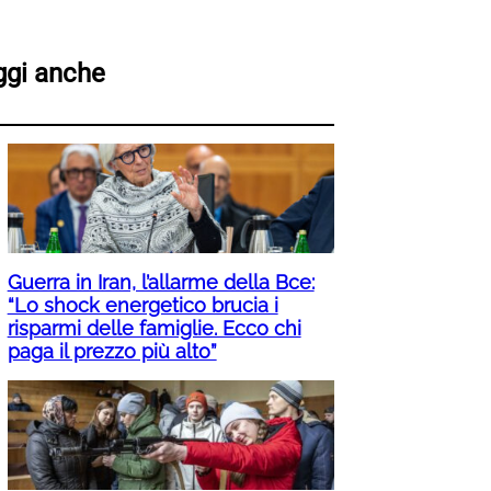
ggi anche
Guerra in Iran, l’allarme della Bce:
“Lo shock energetico brucia i
risparmi delle famiglie. Ecco chi
paga il prezzo più alto”