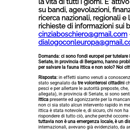
la vita di tutti i giorni. E’ at
su bandi, agevolazioni, finan
ricerca nazionali, regionali e lo
richieste di informazioni sui 
cinziaboschiero@gmail.com
dialogoconleuropa@gmail.
Domanda: ci sono fondi europei per tutelare i
Seriate, in provincia di Bergamo, hanno prob
per salvare la fauna ittica e non solo? Noi c
Risposta:
in effetti siamo venuti a conoscen
stato segnalato da
tre volonterosi cittadini
ch
pesci e per allertare le autorità preposte, che
allegata), in provincia di Seriate, si sono sent
ittica
presente ed agonizzante per la mancanza
non ci sia stato alcun intervento rapido in m
ittica è stata notevole e, di sicuro, chi non 
rispondere di tutto ciò, anche perché occorr
tuttavia non è una emergenza locale,
è un di
internazionali, avevano già evidenziato, da a