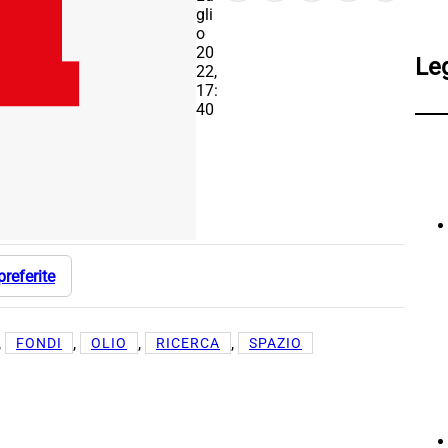
gli
o
20
Le
22,
17:
40
preferite
, 
, 
, 
, 
FONDI
OLIO
RICERCA
SPAZIO