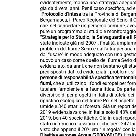
evidentemente, manca una strategia adeguata i
già da diversi anni. Per il caso specifico, ad
Protocollo d’Intesa
tra la Provincia di Berga
Bergamasca, il Parco Regionale del Serio, il
che, nel concertare un percorso comune, aveva
pure un programma di studio e monitoraggio ,-
“Strategie per lo Studio, la Salvaguardia e il
state indicate già nel 2007 , finalità, ampiame
problemi del fiume Serio e dall’altra per una m
da “usare” in modo adeguato con una gestion
nuovo un caso come quello del fiume Serio 
evidenziato, da anni, che non bastano gli studi
predisposti i dati ed evidenziati i problemi,
persone di responsabilità specifica territorial
fiumi
, che si utilizzino i fondi europei per for
tutelare l’ambiente e la fauna ittica. Da par
diversi soldi per progetti in Italia di tutela d
ripristino ecologico del fiume Po, nel rispetto 
umide e 340 ettari di foresta. Già un report
2019 evidenziava che, in Italia solo il 43% de
2019, ben 40 specie ittiche. Già in quel repor
stato nemmeno classificato; che per i 347 lagh
visto che appena il 20% era “in regola” con la
Direttiva europea Acque (2000/60/CE)
, l’Ita