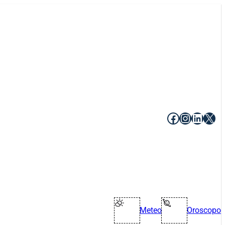
Facebook
Instagr
Linke
X
Meteo
Oroscopo