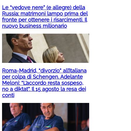
Le “vedove nere” (e allegre) della
Russia: matrimoni lampo prima del
fronte per ottenere i risarcimenti. Il
nuovo business milionario
Roma-Madrid, “divorzio” all’italiana
per colpa di Schengen. Adelante
Meloni: “L’accordo resta sospeso,
no a diktat”. Il 15 agosto la resa dei
conti