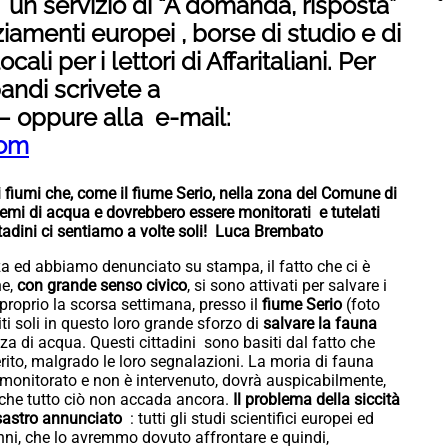
tivo un servizio di “A domanda, risposta”
ziamenti europei , borse di studio e di
cali per i lettori di Affaritaliani. Per
bandi scrivete a
– oppure alla e-mail:
com
 fiumi che, come il fiume Serio, nella zona del Comune di
lemi di acqua e dovrebbero essere monitorati e tutelati
ittadini ci sentiamo a volte soli! Luca Brembato
za ed abbiamo denunciato su stampa, il fatto che ci è
e,
con grande senso civico
, si sono attivati per salvare i
, proprio la scorsa settimana, presso il
fiume Serio
(foto
iti soli in questo loro grande sforzo di
salvare la fauna
 di acqua. Questi cittadini sono basiti dal fatto che
erito, malgrado le loro segnalazioni. La moria di fauna
ha monitorato e non è intervenuto, dovrà auspicabilmente,
e che tutto ciò non accada ancora.
Il problema della siccità
sastro annunciato
: tutti gli studi scientifici europei ed
nni, che lo avremmo dovuto affrontare e quindi,