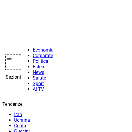
Vai
al
contenuto
Economia
Corporate
Politica
Esteri
News
Sezioni
Salute
Sport
AI TV
Tendenze
Iran
Ucraina
Ceuta
Guccini