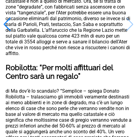
catastale e non a quello di mercato. Ora, se si tratta di
zone “degradate”, con fabbricati senza ascensore e con
vista “tangenziale”, per l’Ater potrebbe essere una buona
occasione eliminarli dal patrimonio, diverso se invece si di
parla di Parioli, Prati, testaccio, San Saba e soprattutto
della Garbatella. L’affaruccio che la Regione Lazio mette
sul piatto vale qualcosa come 423 mln di euro per un
totale di 3554 alloggi e serve a sanare il bilancio dell’Ater
che vive in rosso perché non riesce a riscuotere i canoni di
affitto.
Robilotta: “Per molti affittuari del
Centro sarà un regalo”
di Ma dov’è lo scandalo? “Semplice – spiega Donato
Robilotta – tralasciamo gli immobili veramente destinasti
ai meno abbienti e in zone di degrado, ma c’è un lungo
elenco di case che sono perle che verranno vendite non in
base al valore di mercato ma quello catastale e ciò
significa che moltissime case di pregio verranno vendute a
prezzi inferiori anche del 50-60% al prezzo di mercato al
quale si aggiungerà anche uno sconto del 40%. Un vero