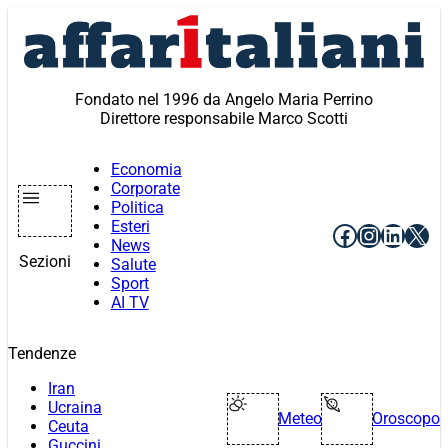
Vai
al
contenuto
Fondato nel 1996 da Angelo Maria Perrino
Direttore responsabile Marco Scotti
Economia
Corporate
Politica
Esteri
Facebook
Instagr
Linke
X
News
Sezioni
Salute
Sport
AI TV
Tendenze
Iran
Ucraina
Meteo
Oroscopo
Ceuta
Guccini