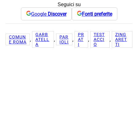
Seguici su
Google
Discover
Fonti preferite
GARB
PR
TEST
ZING
COMUN
PAR
, 
, 
, 
, 
, 
ATELL
AT
ACCI
ARET
E ROMA
IOLI
A
I
O
TI