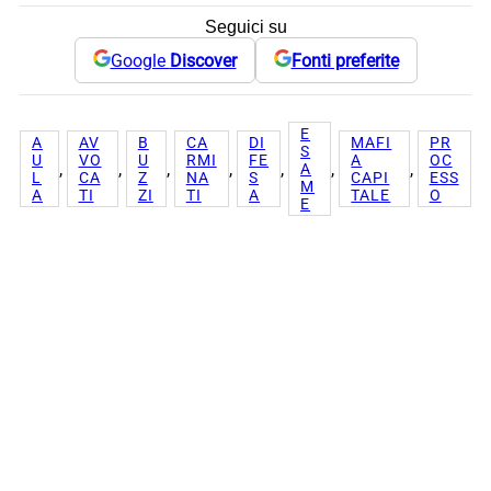
Seguici su
Google
Discover
Fonti preferite
E
A
AV
B
CA
DI
MAFI
PR
S
U
VO
U
RMI
FE
A
OC
, 
, 
, 
, 
, 
, 
, 
A
L
CA
Z
NA
S
CAPI
ESS
M
A
TI
ZI
TI
A
TALE
O
E