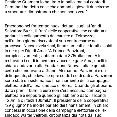
Cristiano Guarnera lo ha tirato in ballo, ma sul conto di
Carminati ha detto cose che domani e giovedì riusciremo
a smontare, dimostrando che non sono vere”.
Emergono nel frattempo nuovi dettagli sugli affari di
Salvatore Buzzi, il “ras” delle cooperative che continua a
parlare, in collegamento dal carcere di Tolmezzo,
nell’ultimo giorno riservato al suo controesame nel
processo. Nuove rivelazioni, finanziamenti elettorali e soldi
in nero per l’dg di Ama: “A Franco Panzironi,
complessivamente, abbiamo dato 875mila euro. A lui
restavano i soldi in nero per vincere le gare Ama, quelli in
chiaro andavano alla Fondazione Nuova Italia e quindi
certo che andavano a Gianni Alemanno. Panzironi è un
delinquente, chiedeva sempre soldi. I soldi dati a Panzironi
sono stati un sistematico finanziamento della campagna
elettorale dell’allora sindaco di Roma. Quando gli abbiamo
dato i primi 100mila euro non c’era nessuna campagna
elettorale e neppure quando gli abbiamo dato i secondi
120mila o i terzi 100mila”. Il presidente della cooperativa
“29 giugno” ha inoltre parlato dei finanziamenti in chiaro
concessi in occasione della campagna elettorale dell’ex
sindaco Walter Veltroni, circostanza già nota dai suoi