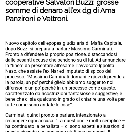
cooperative Salvatori Buzzi: grosse
somme di denaro all’ex dg di Ama
Panzironi e Veltroni.
Nuovo capitolo dell’epopea giudiziaria di Mafia Capitale,
dopo Buzzi si prepara a parlare Massimo Carminati.
Pronto a difendere la proprio posizione, distaccandosi
dalle pesanti accuse che pendono su di lui. Ad annunciare
la “linea” da presentare all’esame l’avvocato Ippolita
Naso, che assiste l’ex Nar ed imputato di spicco del
processo: “Massimo Carminati domani e giovedì prenderà
la parola, un po’ perché glielo abbiamo suggerito noi
difensori e un po’ perché in un processo come questo,
caratterizzato da ricostruzioni fantasiose e suggestive, è
bene che ci sia qualcuno in grado di chiarire una volta per
tutte come sono andate le cose”.
Carminati quindi pronto a parlare, intenzionato a
respingere ogni accusa: “La questione è molto semplice –
ha continuato la penalista – ci sono aspetti e situazioni di
questa vicenda che non sono stati ben compresi. Il