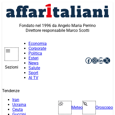
Vai
al
contenuto
Fondato nel 1996 da Angelo Maria Perrino
Direttore responsabile Marco Scotti
Economia
Corporate
Politica
Esteri
Facebook
Instagr
Linke
X
News
Sezioni
Salute
Sport
AI TV
Tendenze
Iran
Ucraina
Meteo
Oroscopo
Ceuta
Guccini