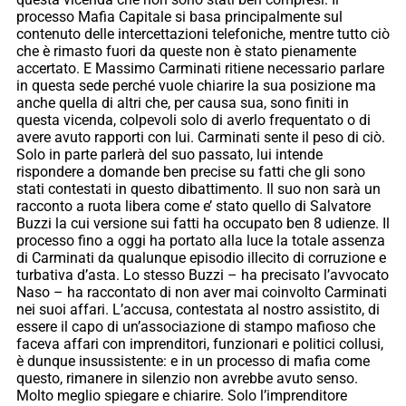
processo Mafia Capitale si basa principalmente sul
contenuto delle intercettazioni telefoniche, mentre tutto ciò
che è rimasto fuori da queste non è stato pienamente
accertato. E Massimo Carminati ritiene necessario parlare
in questa sede perché vuole chiarire la sua posizione ma
anche quella di altri che, per causa sua, sono finiti in
questa vicenda, colpevoli solo di averlo frequentato o di
avere avuto rapporti con lui. Carminati sente il peso di ciò.
Solo in parte parlerà del suo passato, lui intende
rispondere a domande ben precise su fatti che gli sono
stati contestati in questo dibattimento. Il suo non sarà un
racconto a ruota libera come e’ stato quello di Salvatore
Buzzi la cui versione sui fatti ha occupato ben 8 udienze. Il
processo fino a oggi ha portato alla luce la totale assenza
di Carminati da qualunque episodio illecito di corruzione e
turbativa d’asta. Lo stesso Buzzi – ha precisato l’avvocato
Naso – ha raccontato di non aver mai coinvolto Carminati
nei suoi affari. L’accusa, contestata al nostro assistito, di
essere il capo di un’associazione di stampo mafioso che
faceva affari con imprenditori, funzionari e politici collusi,
è dunque insussistente: e in un processo di mafia come
questo, rimanere in silenzio non avrebbe avuto senso.
Molto meglio spiegare e chiarire. Solo l’imprenditore