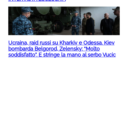
Ucraina, raid russi su Kharkiv e Odessa. Kiev
bombarda Belgorod, Zelensky: “Molto
soddisfatto”. E stringe la mano al serbo Vucic