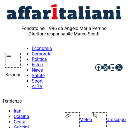
Vai
al
contenuto
Fondato nel 1996 da Angelo Maria Perrino
Direttore responsabile Marco Scotti
Economia
Corporate
Politica
Esteri
Facebook
Instagr
Linke
X
News
Sezioni
Salute
Sport
AI TV
Tendenze
Iran
Ucraina
Meteo
Oroscopo
Ceuta
Guccini