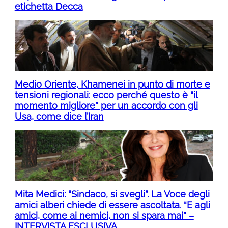
etichetta Decca
Medio Oriente, Khamenei in punto di morte e
tensioni regionali: ecco perché questo è “il
momento migliore” per un accordo con gli
Usa, come dice l’Iran
Mita Medici: “Sindaco, si svegli”. La Voce degli
amici alberi chiede di essere ascoltata. “E agli
amici, come ai nemici, non si spara mai” –
INTERVISTA ESCLUSIVA