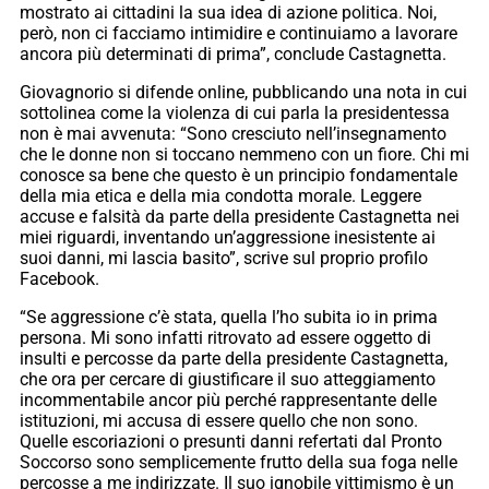
mostrato ai cittadini la sua idea di azione politica. Noi,
però, non ci facciamo intimidire e continuiamo a lavorare
ancora più determinati di prima”, conclude Castagnetta.
Giovagnorio si difende online, pubblicando una nota in cui
sottolinea come la violenza di cui parla la presidentessa
non è mai avvenuta: “Sono cresciuto nell’insegnamento
che le donne non si toccano nemmeno con un fiore. Chi mi
conosce sa bene che questo è un principio fondamentale
della mia etica e della mia condotta morale. Leggere
accuse e falsità da parte della presidente Castagnetta nei
miei riguardi, inventando un’aggressione inesistente ai
suoi danni, mi lascia basito”, scrive sul proprio profilo
Facebook.
“Se aggressione c’è stata, quella l’ho subita io in prima
persona. Mi sono infatti ritrovato ad essere oggetto di
insulti e percosse da parte della presidente Castagnetta,
che ora per cercare di giustificare il suo atteggiamento
incommentabile ancor più perché rappresentante delle
istituzioni, mi accusa di essere quello che non sono.
Quelle escoriazioni o presunti danni refertati dal Pronto
Soccorso sono semplicemente frutto della sua foga nelle
percosse a me indirizzate. Il suo ignobile vittimismo è un