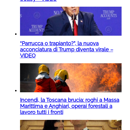
“Parrucca o trapianto?”, la nuova
acconciatura di Trump diventa virale –
VIDEO
Incendi, la Toscana brucia: roghi a Massa
Marittima e Anghiari, operai forestali a
lavoro tutti i fronti