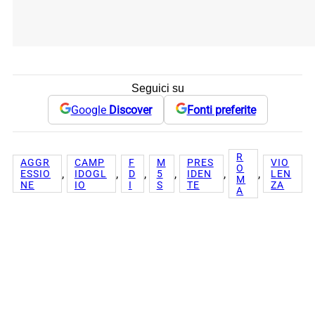
Seguici su
Google
Discover
Fonti preferite
R
AGGR
CAMP
F
M
PRES
VIO
O
, 
, 
, 
, 
, 
, 
ESSIO
IDOGL
D
5
IDEN
LEN
M
NE
IO
I
S
TE
ZA
A