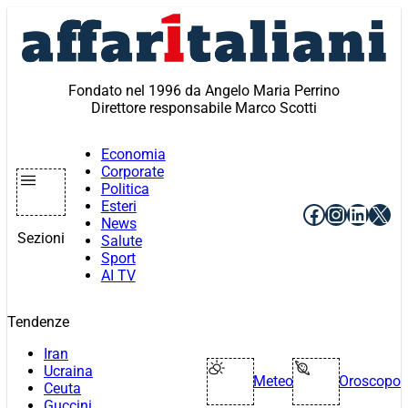
Vai
al
contenuto
Fondato nel 1996 da Angelo Maria Perrino
Direttore responsabile Marco Scotti
Economia
Corporate
Politica
Esteri
Facebook
Instagr
Linke
X
News
Sezioni
Salute
Sport
AI TV
Tendenze
Iran
Ucraina
Meteo
Oroscopo
Ceuta
Guccini