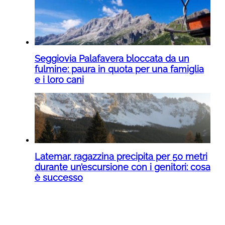
Seggiovia Palafavera bloccata da un
fulmine: paura in quota per una famiglia
e i loro cani
Latemar, ragazzina precipita per 50 metri
durante un’escursione con i genitori: cosa
è successo