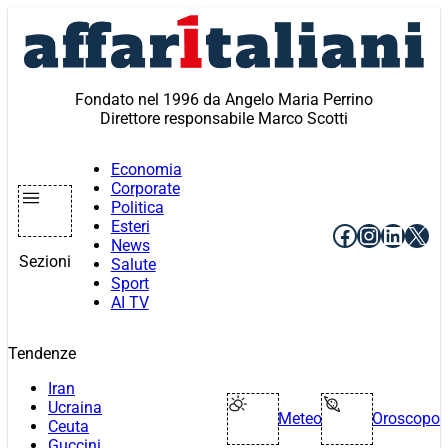
Vai
al
contenuto
Fondato nel 1996 da Angelo Maria Perrino
Direttore responsabile Marco Scotti
Economia
Corporate
Politica
Esteri
Facebook
Instagr
Linke
X
News
Sezioni
Salute
Sport
AI TV
Tendenze
Iran
Ucraina
Meteo
Oroscopo
Ceuta
Guccini