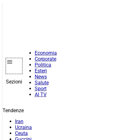
Vai
al
contenuto
Economia
Corporate
Politica
Esteri
News
Sezioni
Salute
Sport
AI TV
Tendenze
Iran
Ucraina
Ceuta
Guccini