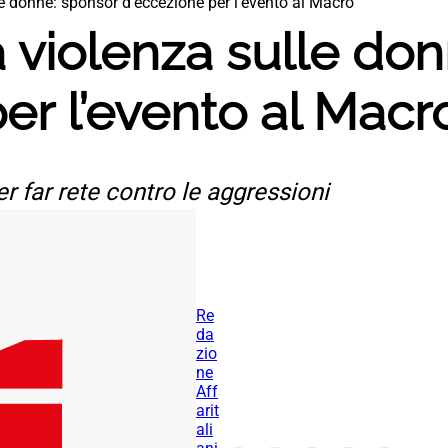
le donne: sponsor d’eccezione per l’evento al Macro
a violenza sulle do
er l’evento al Macr
r far rete contro le aggressioni
Re
da
zio
ne
Aff
arit
ali