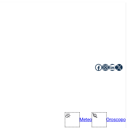
Facebook
Instagr
Linke
X
Meteo
Oroscopo