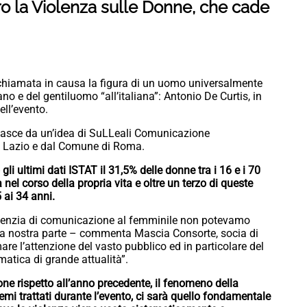
ro la Violenza sulle Donne, che cade
chiamata in causa la figura di un uomo universalmente
 e del gentiluomo “all’italiana”: Antonio De Curtis, in
ell’evento.
, nasce da un’idea di SuLLeali Comunicazione
e Lazio e dal Comune di Roma.
i ultimi dati ISTAT il 31,5% delle donne tra i 16 e i 70
el corso della propria vita e oltre un terzo di queste
 ai 34 anni.
genzia di comunicazione al femminile non potevamo
e la nostra parte – commenta Mascia Consorte, socia di
e l’attenzione del vasto pubblico ed in particolare del
atica di grande attualità”.
sione rispetto all’anno precedente, il fenomeno della
emi trattati durante l’evento, ci sarà quello fondamentale