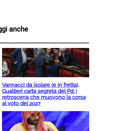
ggi anche
Vannacci da isolare (e in fretta),
Gualtieri carta segreta del Pd: i
retroscena che muovono la corsa
al voto del 2027