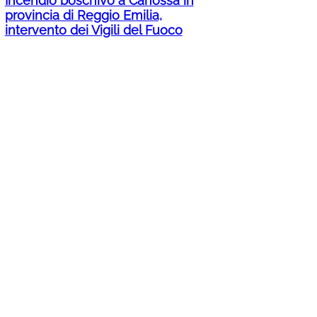
Incendio boschivo a Canossa in
provincia di Reggio Emilia,
intervento dei Vigili del Fuoco