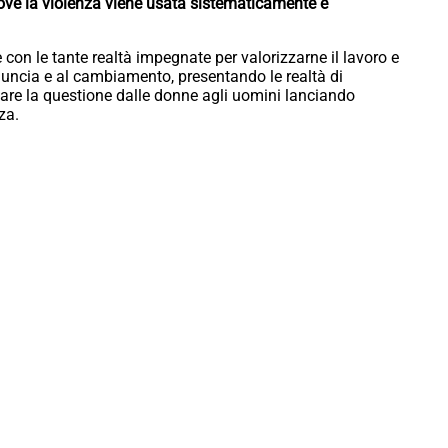
dove la violenza viene usata sistematicamente e
te con le tante realtà impegnate per valorizzarne il lavoro e
enuncia e al cambiamento, presentando le realtà di
tare la questione dalle donne agli uomini lanciando
za.