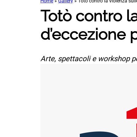
Home
»
Gallery
»
Totò contro la violenza sul
Totò contro l
d’eccezione p
Arte, spettacoli e workshop pe