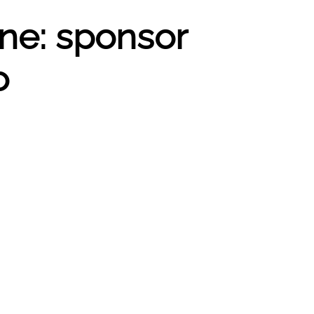
nne: sponsor
o