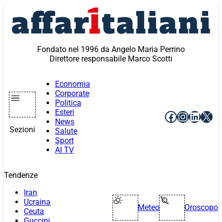
Vai
al
contenuto
Fondato nel 1996 da Angelo Maria Perrino
Direttore responsabile Marco Scotti
Economia
Corporate
Politica
Esteri
Facebook
Instagr
Linke
X
News
Sezioni
Salute
Sport
AI TV
Tendenze
Iran
Ucraina
Meteo
Oroscopo
Ceuta
Guccini