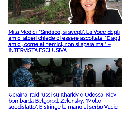
Mita Medici: “Sindaco, si svegli”. La Voce degli
amici alberi chiede di essere ascoltata. “E agli
amici, come ai nemici, non si spara mai” –
INTERVISTA ESCLUSIVA
Ucraina, raid russi su Kharkiv e Odessa. Kiev
bombarda Belgorod, Zelensky: “Molto
soddisfatto”. E stringe la mano al serbo Vucic