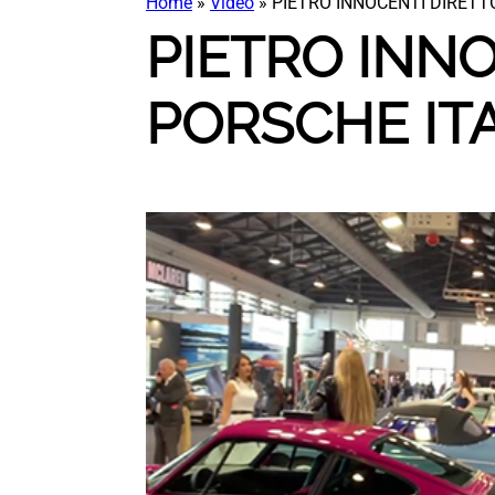
Home
»
Video
»
PIETRO INNOCENTI DIRETT
PIETRO INN
PORSCHE IT