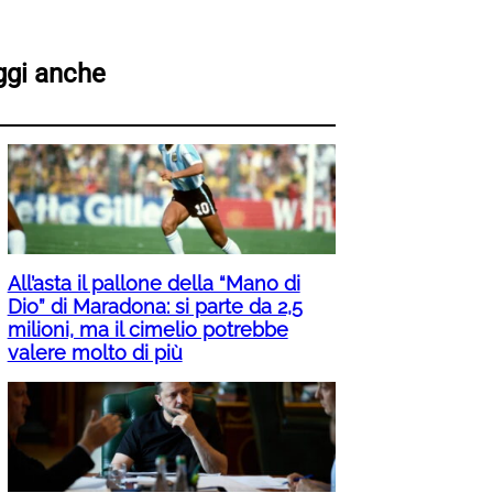
ggi anche
All’asta il pallone della “Mano di
Dio” di Maradona: si parte da 2,5
milioni, ma il cimelio potrebbe
valere molto di più