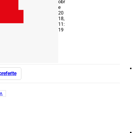
obr
e
20
18,
11:
19
preferite
IA