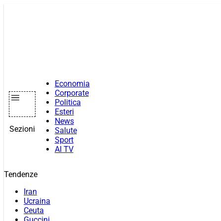
Vai
al
contenuto
Economia
Corporate
Politica
Esteri
News
Sezioni
Salute
Sport
AI TV
Tendenze
Iran
Ucraina
Ceuta
Guccini