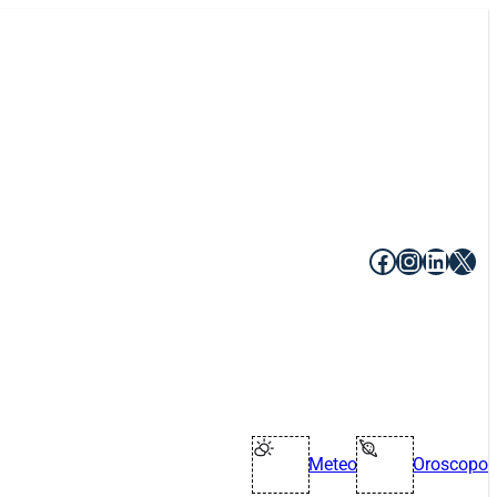
Facebook
Instagr
Linke
X
Meteo
Oroscopo