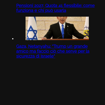
Pensioni 2027, Quota 41 flessibile: come
funziona e chi può usarla
Gaza, Netanyahu: “Trump un grande
amico ma faccio ciò che serve per la
sicurezza di Israele”