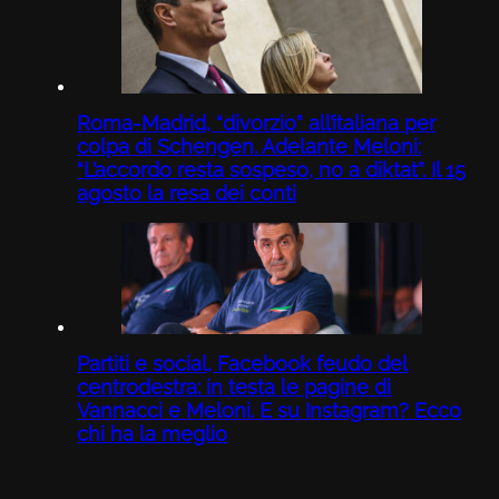
Roma-Madrid, “divorzio” all’italiana per
colpa di Schengen. Adelante Meloni:
“L’accordo resta sospeso, no a diktat”. Il 15
agosto la resa dei conti
Partiti e social, Facebook feudo del
centrodestra: in testa le pagine di
Vannacci e Meloni. E su Instagram? Ecco
chi ha la meglio