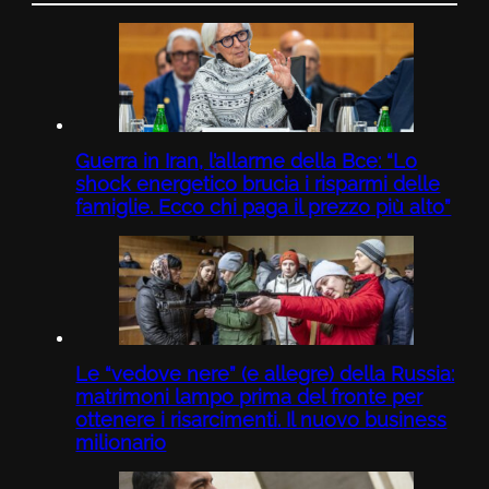
Guerra in Iran, l’allarme della Bce: “Lo
shock energetico brucia i risparmi delle
famiglie. Ecco chi paga il prezzo più alto”
Le “vedove nere” (e allegre) della Russia:
matrimoni lampo prima del fronte per
ottenere i risarcimenti. Il nuovo business
milionario