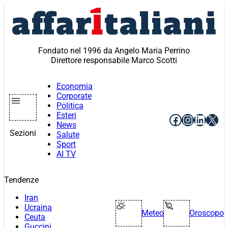
Vai
al
contenuto
Fondato nel 1996 da Angelo Maria Perrino
Direttore responsabile Marco Scotti
Economia
Corporate
Politica
Esteri
Facebook
Instagr
Linke
X
News
Sezioni
Salute
Sport
AI TV
Tendenze
Iran
Ucraina
Meteo
Oroscopo
Ceuta
Guccini