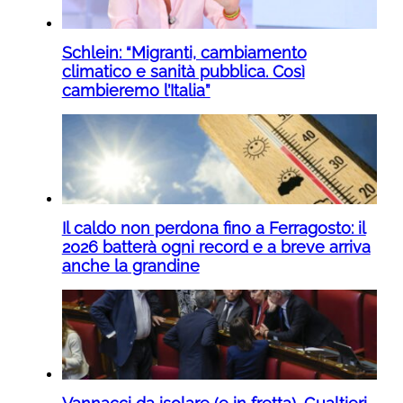
Schlein: “Migranti, cambiamento
climatico e sanità pubblica. Così
cambieremo l’Italia”
Il caldo non perdona fino a Ferragosto: il
2026 batterà ogni record e a breve arriva
anche la grandine