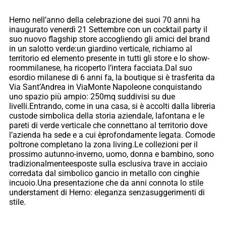
Herno nell’anno della celebrazione dei suoi 70 anni ha
inaugurato venerdì 21 Settembre con un cocktail party il
suo nuovo flagship store accogliendo gli amici del brand
in un salotto verde:un giardino verticale, richiamo al
territorio ed elemento presente in tutti gli store e lo show-
roommilanese, ha ricoperto l’intera facciata.Dal suo
esordio milanese di 6 anni fa, la boutique si è trasferita da
Via Sant’Andrea in ViaMonte Napoleone conquistando
uno spazio più ampio: 250mq suddivisi su due
livelli.Entrando, come in una casa, si è accolti dalla libreria
custode simbolica della storia aziendale, lafontana e le
pareti di verde verticale che connettano al territorio dove
l’azienda ha sede e a cui èprofondamente legata. Comode
poltrone completano la zona living.Le collezioni per il
prossimo autunno-inverno, uomo, donna e bambino, sono
tradizionalmenteesposte sulla esclusiva trave in acciaio
corredata dal simbolico gancio in metallo con cinghie
incuoio.Una presentazione che da anni connota lo stile
understament di Herno: eleganza senzasuggerimenti di
stile.