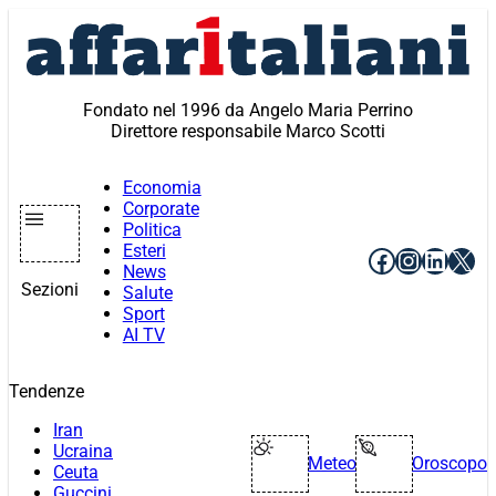
Vai
al
contenuto
Fondato nel 1996 da Angelo Maria Perrino
Direttore responsabile Marco Scotti
Economia
Corporate
Politica
Esteri
Facebook
Instagr
Linke
X
News
Sezioni
Salute
Sport
AI TV
Tendenze
Iran
Ucraina
Meteo
Oroscopo
Ceuta
Guccini