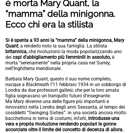
è morta Mary Quant, la
“mamma” della minigonna.
Ecco chi era la stilista
Si è spenta a 93 anni la “mamma” della minigonna, Mary
Quant
; a renderlo noto la sua famiglia. La stilista
britannica,
che rivoluzionò la moda popolarizzando uno
dei
capi d’abbigliamento più femminili in assoluto,
è
morta “serenamente” nella propria casa nel Surrey,
nell’Inghilterra meridionale.
Barbara Mary Quant, questo il suo nome completo,
nacque a Blackheath l’11 febbraio 1934 in un sobborgo di
Londra da due professori gallesi, che per la loro amata
figlia sognavano un tranquillo futuro d’insegnante.
Ma Mary divenne una delle figure più importanti e
innovatrici nella Londra degli anni Sessanta, al tempo dei
cosiddetti “Swinging Sixties”: in una società ancora molto
bacchettona in tema di costumi, infatti,
introdusse una
vera e propria rivoluzione rendendo popolari le gonne
accorciate oltre il limite del concetto di decenza di allora
,