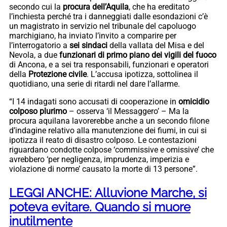
secondo cui la
procura dell’Aquila
, che ha ereditato
l’inchiesta perché tra i danneggiati dalle esondazioni c’è
un magistrato in servizio nel tribunale del capoluogo
marchigiano, ha inviato l’invito a comparire per
l’interrogatorio a
sei sindaci
della vallata del Misa e del
Nevola, a due
funzionari di primo piano dei vigili del fuoco
di Ancona, e a sei tra responsabili, funzionari e operatori
della
Protezione civile
. L’accusa ipotizza, sottolinea il
quotidiano, una serie di ritardi nel dare l’allarme.
“I 14 indagati sono accusati di cooperazione in
omicidio
colposo plurimo
– osserva ‘il Messaggero’ – Ma la
procura aquilana lavorerebbe anche a un secondo filone
d’indagine relativo alla manutenzione dei fiumi, in cui si
ipotizza il reato di disastro colposo. Le contestazioni
riguardano condotte colpose ‘commissive e omissive’ che
avrebbero ‘per negligenza, imprudenza, imperizia e
violazione di norme’ causato la morte di 13 persone”.
LEGGI ANCHE: Alluvione Marche, si
poteva evitare. Quando si muore
inutilmente