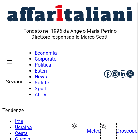
Vai
al
contenuto
Fondato nel 1996 da Angelo Maria Perrino
Direttore responsabile Marco Scotti
Economia
Corporate
Politica
Esteri
Facebook
Instagr
Linke
X
News
Sezioni
Salute
Sport
AI TV
Tendenze
Iran
Ucraina
Meteo
Oroscopo
Ceuta
Guccini