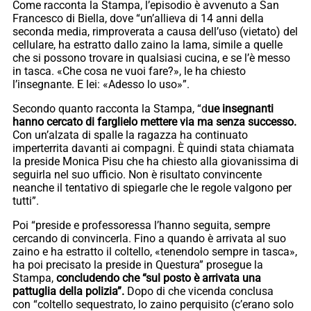
Come racconta la Stampa, l’episodio è avvenuto a San
Francesco di Biella, dove “un’allieva di 14 anni della
seconda media, rimproverata a causa dell’uso (vietato) del
cellulare, ha estratto dallo zaino la lama, simile a quelle
che si possono trovare in qualsiasi cucina, e se l’è messo
in tasca. «Che cosa ne vuoi fare?», le ha chiesto
l’insegnante. E lei: «Adesso lo uso»”.
Secondo quanto racconta la Stampa, “d
ue insegnanti
hanno cercato di farglielo mettere via ma senza successo.
Con un’alzata di spalle la ragazza ha continuato
imperterrita davanti ai compagni. È quindi stata chiamata
la preside Monica Pisu che ha chiesto alla giovanissima di
seguirla nel suo ufficio. Non è risultato convincente
neanche il tentativo di spiegarle che le regole valgono per
tutti”.
Poi “preside e professoressa l’hanno seguita, sempre
cercando di convincerla. Fino a quando è arrivata al suo
zaino e ha estratto il coltello, «tenendolo sempre in tasca»,
ha poi precisato la preside in Questura” prosegue la
Stampa,
concludendo che “sul posto è arrivata una
pattuglia della polizia”.
Dopo di che vicenda conclusa
con “coltello sequestrato, lo zaino perquisito (c’erano solo