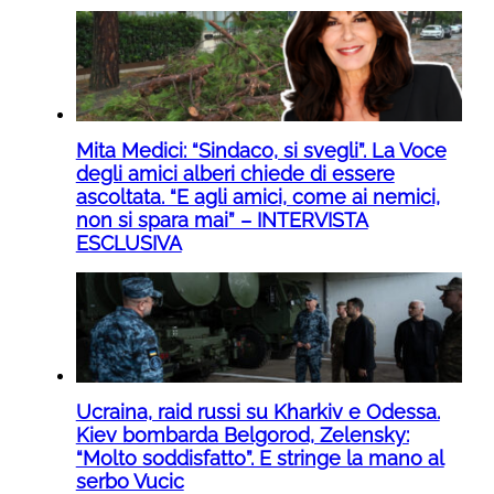
Mita Medici: “Sindaco, si svegli”. La Voce
degli amici alberi chiede di essere
ascoltata. “E agli amici, come ai nemici,
non si spara mai” – INTERVISTA
ESCLUSIVA
Ucraina, raid russi su Kharkiv e Odessa.
Kiev bombarda Belgorod, Zelensky:
“Molto soddisfatto”. E stringe la mano al
serbo Vucic