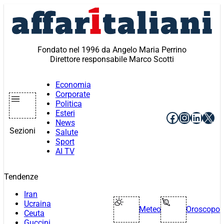
Vai
al
contenuto
Fondato nel 1996 da Angelo Maria Perrino
Direttore responsabile Marco Scotti
Economia
Corporate
Politica
Esteri
Facebook
Instagr
Linke
X
News
Sezioni
Salute
Sport
AI TV
Tendenze
Iran
Ucraina
Meteo
Oroscopo
Ceuta
Guccini