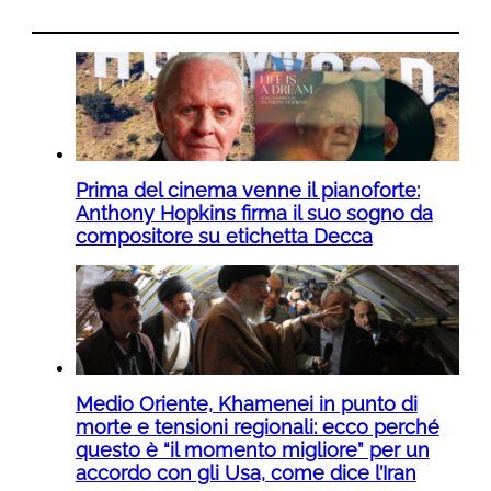
Prima del cinema venne il pianoforte:
Anthony Hopkins firma il suo sogno da
compositore su etichetta Decca
Medio Oriente, Khamenei in punto di
morte e tensioni regionali: ecco perché
questo è “il momento migliore” per un
accordo con gli Usa, come dice l’Iran