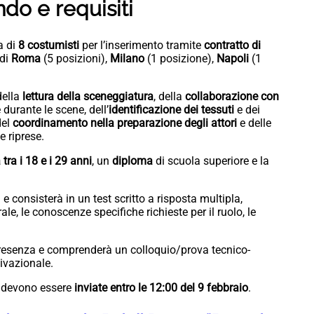
do e requisiti
ca di
8 costumisti
per l’inserimento tramite
contratto di
 di
Roma
(5 posizioni),
Milano
(1 posizione),
Napoli
(1
ella
lettura della sceneggiatura
, della
collaborazione con
 durante le scene, dell’
identificazione dei tessuti
e dei
del
coordinamento nella preparazione degli attori
e delle
 riprese.
ra i 18 e i 29 anni
, un
diploma
di scuola superiore e la
e consisterà in un test scritto a risposta multipla,
rale, le conoscenze specifiche richieste per il ruolo, le
presenza e comprenderà un colloquio/prova tecnico-
ivazionale.
e devono essere
inviate entro le 12:00 del 9 febbraio
.