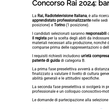
Concorso Rai 2024: ban
La
Rai,
Radiotelevisione Italiana
, è alla ricer
apprendistato professionalizzante
nelle sedi
posizione) e
Torino
(1 posizione).
I candidati selezionati saranno
responsabili
d
il regista
per la scelta degli abiti da indossare
materiali necessari alla produzione, nonché 
comparse prima delle rappresentazioni o delle
I requisiti richiesti includono
un’età compresa t
patente di guida
di categoria B.
La prima fase preselettiva avverrà a distanza 
finalizzato a valutare il livello di cultura gene
abilità generali e le attitudini specifiche.
La seconda fase preselettiva si svolgerà in 
professionale e un colloquio conoscitivo-mot
Le domande di partecipazione alla selezion