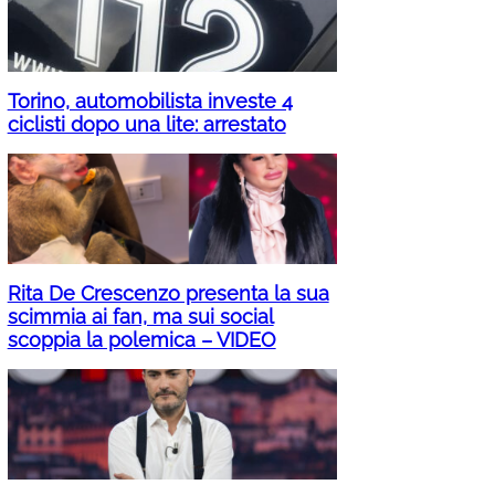
Torino, automobilista investe 4
ciclisti dopo una lite: arrestato
Rita De Crescenzo presenta la sua
scimmia ai fan, ma sui social
scoppia la polemica – VIDEO