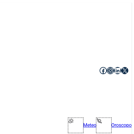
Facebook
Instagr
Linke
X
Meteo
Oroscopo