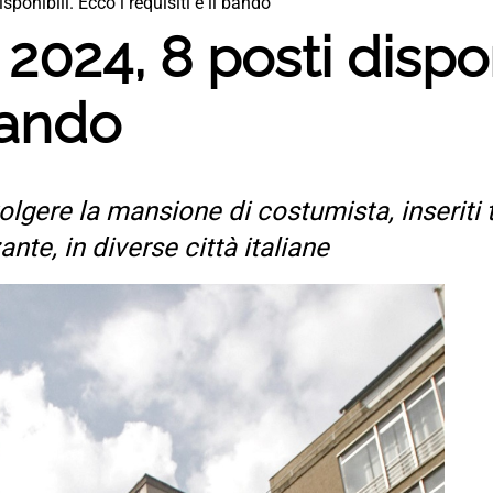
ponibili. Ecco i requisiti e il bando
024, 8 posti disponi
 bando
olgere la mansione di costumista, inseriti 
nte, in diverse città italiane