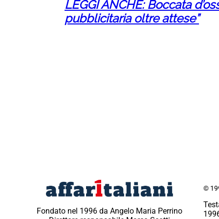
LEGGI ANCHE: Boccata d’ossig
pubblicitaria oltre attese”
© 199
Test
Fondato nel 1996 da Angelo Maria Perrino
1996