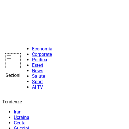
Vai
al
contenuto
Economia
Corporate
Politica
Esteri
News
Sezioni
Salute
Sport
AI TV
Tendenze
Iran
Ucraina
Ceuta
Guccini