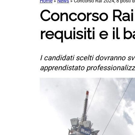
Home
»
News
»
Concorso Rai 2024, 8 posti dis
Concorso Rai 2
requisiti e il
I candidati scelti dovranno sv
apprendistato professionalizza