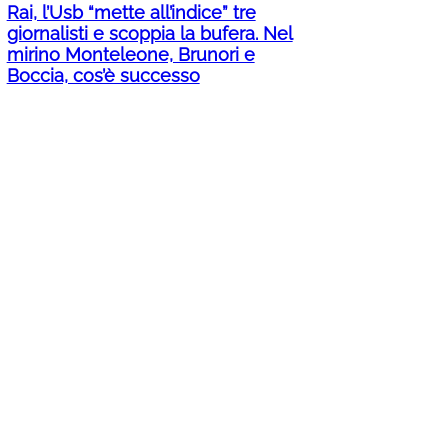
Rai, l’Usb “mette all’indice” tre
giornalisti e scoppia la bufera. Nel
mirino Monteleone, Brunori e
Boccia, cos’è successo