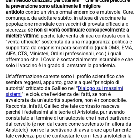
dal metodo utilizzato per ottenerli – che le cure precoci e
la prevenzione sono attualmente il migliore
antidoto
contro un virus ormai endemico e mutevole. Cure,
comunque, da adottare subito, in attesa di vaccinare la
popolazione mondiale con vaccini di provata efficacia e
sicurezza
se non si vorrà continuare consapevolmente a
mietere vittime:
perché tale verità clinica contrasta con la
“verità ufficiale” sostenuta da una maggioranza politica e
supportata da organismi para-scientifici (quali OMS, EMA,
AIFA, CTS, Ministeri, Ordini professionali, ecc.) i quali
affermano che il Covid è sostanzialmente incurabile e che
solo il vaccino è in grado di arrestare la pandemia.
Un’affermazione carente sotto il profilo scientifico che
sembra reggersi, appunto, grazie a quel “principio di
autorità” criticato da Galileo nel “
Dialogo sui massimi
sistemi
”: e cioè, che l’evidenza dei fatti, se non è
avvalorata da un’autorità superiore, non è riconoscibile.
Racconta, infatti, Galileo che tale contrasto nasceva
perché i fedelissimi alle teorie di Aristotele, pur avendo
constatato al termine di un’autopsia che i nervi partivano
dal cervello (e non dal cuore come sostenuto fin allora da
Aristotele) non se la sentivano di avvalorare apertamente
tale evidenza perché contrastante con i testi aristotelici la