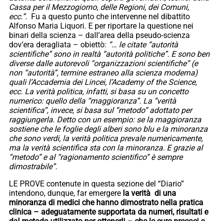
Cassa per il Mezzogiorno, delle Regioni, dei Comuni,
ecc.”.
Fu a questo punto che intervenne nel dibattito
Alfonso Maria Liquori. E per riportare la questione nei
binari della scienza – dall’area della pseudo-scienza
dov’era deragliata – obiettò:
“… le citate “autorità
scientifiche” sono in realtà “autorità politiche”. E sono ben
diverse dalle autorevoli “organizzazioni scientifiche” (e
non “autorità”, termine estraneo alla scienza moderna
)
quali l’Accademia dei Lincei, l’Academy of the Science,
ecc. La verità politica, infatti, si basa su un concetto
numerico: quello della “maggioranza”. La “verità
scientifica”, invece, si basa sul “metodo” adottato per
raggiungerla. Detto con un esempio: se la maggioranza
sostiene che le foglie degli alberi sono blu e la minoranza
che sono verdi, la verità politica prevale numericamente,
ma la verità scientifica sta con la minoranza. E grazie al
“metodo” e al “ragionamento scientifico” è sempre
dimostrabile”.
LE PROVE contenute in questa sezione del “Diario”
intendono, dunque, far emergere
la verità di una
minoranza di medici che hanno dimostrato nella pratica
clinica – adeguatamente supportata da numeri, risultati e