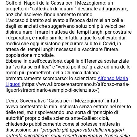
Golfo di Napoli della Cassa per il Mezzogiorno: un
progetto di “cattedrali di liquami” destinate ad aggravare,
anziché risolvere, l’inquinamento marino.
L’acceso dibattito sollevato all’epoca dai miei articoli e
dagli scienziati che suggerivano soluzioni più veloci per
disinquinare il mare in attesa dei tempi lunghi per costruire
i depuratori, è molto simile, infatti, a quello sollevato dai
medici che oggi insistono per curare subito il Covid, in
attesa dei tempi lunghi necessari a vaccinare l’intera
popolazione mondiale.
Ebbene, in quell’occasione, capii la differenza sostanziale
tra “verità scientifica” e “verità politica” grazie ad una delle
menti più promettenti della Chimica Italiana,
prematuramente scomparso: lo scienziato
Alfonso Maria
Liguori
(https://www.libroserenaromano.it/alfonso-maria-
liguori-straordinario-esempio-di-scienziato/)
L’ente Governativo “Cassa per il Mezzogiorno”, infatti,
aveva contestato la mia inchiesta senza entrare nel merito
delle tesi, ma rispolverando una sorta di “principio di
autorità” proprio della scienza ante-Galileo: cioè,
chiedendo pubblicamente come si potesse mettere in
discussione un “
progetto già approvato dalle maggiori
autorità scientifiche: quali esperti governativi, tecnici della