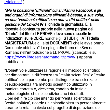
_violence/
).
“Ma la posizione “ufficiale” cui si rifanno Facebook e gli
altri organi di informazione allineati è basata, a sua volta,
su una “verità scientifica” o su una verità politica” nella
gestione del Covid-19
? si chiede la giornalista. E la
risposta è contenuta proprio nella nuova pagina del
“Diario” dal titolo LE PROVE: dove sono raccolte le
indicazioni sulle
CURE,
nonché gli
STUDI,
gli
ATTI della
MAGISTRATURA
e gli altri
DOCUMENTI
che le avvalorano.
Con quale obiettivo? Lo spiega direttamente Serena
Romano nell’introduzione a LE PROVE (scaricabile su
https://www.libroserenaromano.it/prove/
) appena
pubblicata:
“L’obiettivo è utilizzare la ragione e il metodo scientifico
per dimostrare la differenza tra “realtà scientifica” e “realtà
politica” della pandemia: per distinguere tra scienza e
pseudo-scienza, tra metodo scientifico utilizzato in
maniera corretta o, viceversa, condito da insidie
metodologiche che ne condizionano i risultati.
E per definire ciò che intendo per “verità scientifica” o
“verità politica”, ricordo un episodio vissuto personalmente
durante la mia inchiesta sul progetto di depurazione del