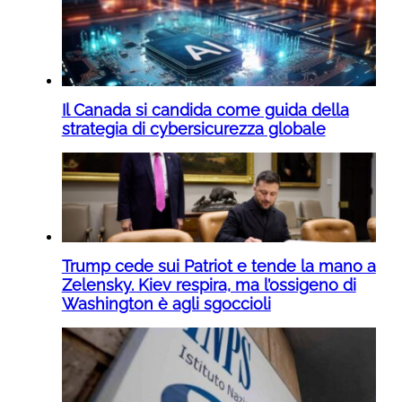
Il Canada si candida come guida della
strategia di cybersicurezza globale
Trump cede sui Patriot e tende la mano a
Zelensky. Kiev respira, ma l’ossigeno di
Washington è agli sgoccioli