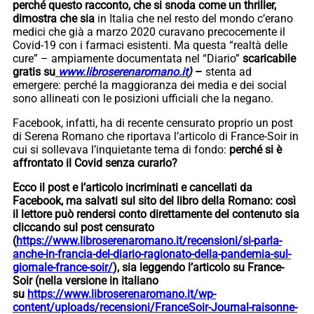
perché questo racconto, che si snoda come un thriller,
dimostra che sia
in Italia che nel resto del mondo c’erano
medici che già a marzo 2020 curavano precocemente il
Covid-19 con i farmaci esistenti. Ma questa “realtà delle
cure” – ampiamente documentata nel “Diario”
scaricabile
gratis su
www.libroserenaromano.it
)
–
stenta ad
emergere: perché la maggioranza dei media e dei social
sono allineati con le posizioni ufficiali che la negano.
Facebook, infatti, ha di recente censurato proprio un post
di Serena Romano che riportava l’articolo di France-Soir in
cui si sollevava l’inquietante tema di fondo:
perché si è
affrontato il Covid senza curarlo?
Ecco il post e l’articolo incriminati e cancellati da
Facebook, ma salvati sul sito del libro della Romano: così
il lettore può rendersi conto direttamente del contenuto sia
cliccando sul
post censurato
(
https://www.libroserenaromano.it/recensioni/si-parla-
anche-in-francia-del-diario-ragionato-della-pandemia-sul-
giornale-france-soir/
), sia leggendo l’articolo su France-
Soir
(nella versione in italiano
su
https://www.libroserenaromano.it/wp-
content/uploads/recensioni/FranceSoir-Journal-raisonne-