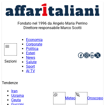
Vai
al
contenuto
Fondato nel 1996 da Angelo Maria Perrino
Direttore responsabile Marco Scotti
Economia
Corporate
Politica
Esteri
Facebook
Instagr
Linke
X
News
Sezioni
Salute
Sport
AI TV
Tendenze
Iran
Ucraina
Meteo
Oroscopo
Ceuta
Guccini