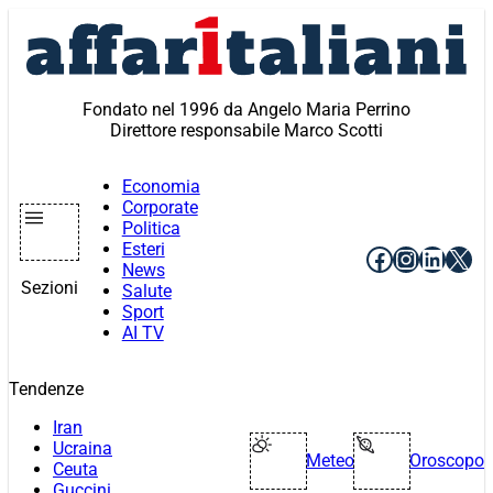
Vai
al
contenuto
Fondato nel 1996 da Angelo Maria Perrino
Direttore responsabile Marco Scotti
Economia
Corporate
Politica
Esteri
Facebook
Instagr
Linke
X
News
Sezioni
Salute
Sport
AI TV
Tendenze
Iran
Ucraina
Meteo
Oroscopo
Ceuta
Guccini