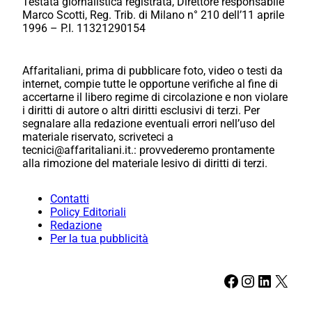
Testata giornalistica registrata, Direttore responsabile
Marco Scotti, Reg. Trib. di Milano n° 210 dell’11 aprile
1996 – P.I. 11321290154
Affaritaliani, prima di pubblicare foto, video o testi da
internet, compie tutte le opportune verifiche al fine di
accertarne il libero regime di circolazione e non violare
i diritti di autore o altri diritti esclusivi di terzi. Per
segnalare alla redazione eventuali errori nell’uso del
materiale riservato, scriveteci a
tecnici@affaritaliani.it.: provvederemo prontamente
alla rimozione del materiale lesivo di diritti di terzi.
Contatti
Policy Editoriali
Redazione
Per la tua pubblicità
Facebook
Instagram
LinkedIn
X