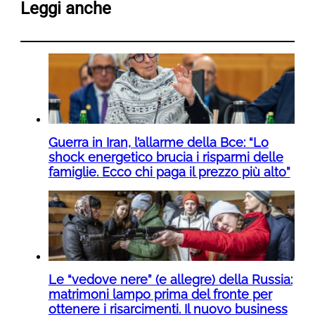
Leggi anche
Guerra in Iran, l’allarme della Bce: “Lo
shock energetico brucia i risparmi delle
famiglie. Ecco chi paga il prezzo più alto”
Le “vedove nere” (e allegre) della Russia:
matrimoni lampo prima del fronte per
ottenere i risarcimenti. Il nuovo business