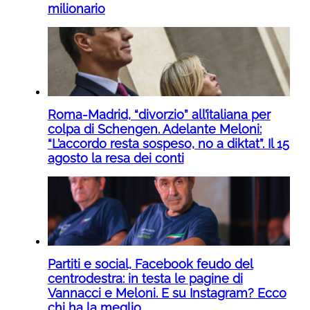
milionario
Roma-Madrid, “divorzio” all’italiana per
colpa di Schengen. Adelante Meloni:
“L’accordo resta sospeso, no a diktat”. Il 15
agosto la resa dei conti
Partiti e social, Facebook feudo del
centrodestra: in testa le pagine di
Vannacci e Meloni. E su Instagram? Ecco
chi ha la meglio