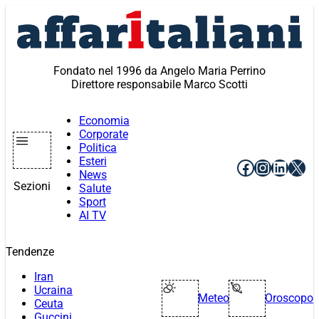
Vai
al
contenuto
Fondato nel 1996 da Angelo Maria Perrino
Direttore responsabile Marco Scotti
Economia
Corporate
Politica
Esteri
Facebook
Instagr
Linke
X
News
Sezioni
Salute
Sport
AI TV
Tendenze
Iran
Ucraina
Meteo
Oroscopo
Ceuta
Guccini