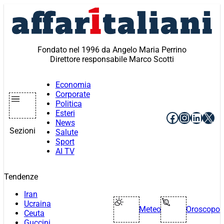
Vai
al
contenuto
Fondato nel 1996 da Angelo Maria Perrino
Direttore responsabile Marco Scotti
Economia
Corporate
Politica
Esteri
Facebook
Instagr
Linke
X
News
Sezioni
Salute
Sport
AI TV
Tendenze
Iran
Ucraina
Meteo
Oroscopo
Ceuta
Guccini