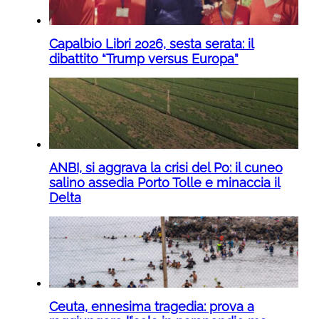
Capalbio Libri 2026, sesta serata: il
dibattito “Trump versus Europa”
ANBI, si aggrava la crisi del Po: il cuneo
salino assedia Porto Tolle e minaccia il
Delta
Ceuta, ennesima tragedia: prova a