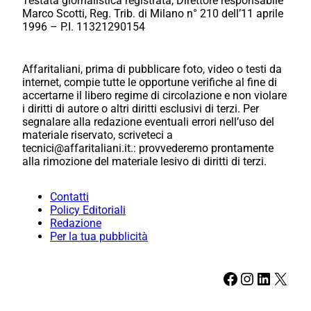
Testata giornalistica registrata, Direttore responsabile
Marco Scotti, Reg. Trib. di Milano n° 210 dell’11 aprile
1996 – P.I. 11321290154
Affaritaliani, prima di pubblicare foto, video o testi da
internet, compie tutte le opportune verifiche al fine di
accertarne il libero regime di circolazione e non violare
i diritti di autore o altri diritti esclusivi di terzi. Per
segnalare alla redazione eventuali errori nell’uso del
materiale riservato, scriveteci a
tecnici@affaritaliani.it.: provvederemo prontamente
alla rimozione del materiale lesivo di diritti di terzi.
Contatti
Policy Editoriali
Redazione
Per la tua pubblicità
Facebook
Instagram
LinkedIn
X