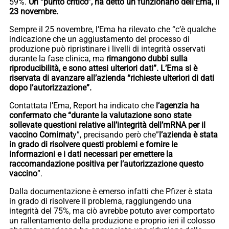
59%.
Un “punto critico”, ha detto un funzionario dell’Ema, il
23 novembre.
Sempre il 25 novembre, l’Ema ha rilevato che “c’è qualche
indicazione che un aggiustamento del processo di
produzione può ripristinare i livelli di integrità osservati
durante la fase clinica, ma
rimangono dubbi sulla
riproducibilità, e sono attesi ulteriori dati”. L’Ema si è
riservata di avanzare all’azienda “richieste ulteriori di dati
dopo l’autorizzazione”.
Contattata l’Ema, Report ha indicato che
l’agenzia ha
confermato che “durante la valutazione sono state
sollevate questioni relative all’integrità dell’mRNA per il
vaccino Comirnat
y”, precisando però che”
l’azienda è stata
in grado di risolvere questi problemi e fornire le
informazioni e i dati necessari per emettere la
raccomandazione positiva per l’autorizzazione questo
vaccino
”.
Dalla documentazione è emerso infatti che Pfizer è stata
in grado di risolvere il problema, raggiungendo una
integrità del 75%, ma ciò avrebbe potuto aver comportato
un rallentamento della produzione e proprio ieri il colosso