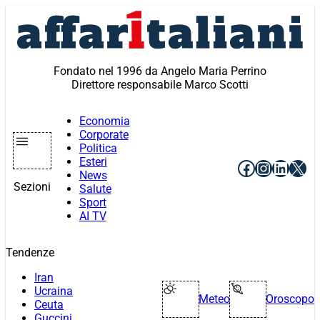
Vai
al
contenuto
Fondato nel 1996 da Angelo Maria Perrino
Direttore responsabile Marco Scotti
Economia
Corporate
Politica
Esteri
Facebook
Instagr
Linke
X
News
Sezioni
Salute
Sport
AI TV
Tendenze
Iran
Ucraina
Meteo
Oroscopo
Ceuta
Guccini