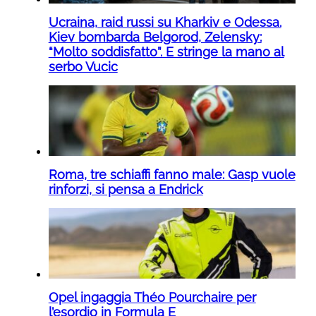
Ucraina, raid russi su Kharkiv e Odessa.
Kiev bombarda Belgorod, Zelensky:
“Molto soddisfatto”. E stringe la mano al
serbo Vucic
Roma, tre schiaffi fanno male: Gasp vuole
rinforzi, si pensa a Endrick
Opel ingaggia Théo Pourchaire per
l’esordio in Formula E