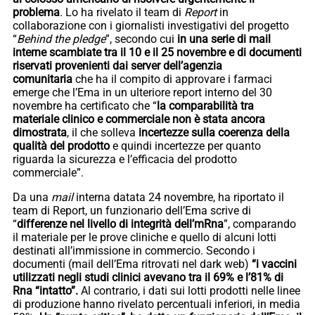
problema
. Lo ha rivelato il team di
Report
in
collaborazione con i giornalisti investigativi del progetto
“
Behind the pledge
”, secondo cui
in una serie di mail
interne scambiate tra il 10 e il 25 novembre e di documenti
riservati provenienti dai server dell’agenzia
comunitaria
che ha il compito di approvare i farmaci
emerge che l’Ema in un ulteriore report interno del 30
novembre ha certificato che “
la comparabilità tra
materiale clinico e commerciale non è stata ancora
dimostrata
, il che solleva
incertezze sulla coerenza della
qualità del prodotto
e quindi incertezze per quanto
riguarda la sicurezza e l’efficacia del prodotto
commerciale”.
Da una
mail
interna datata 24 novembre, ha riportato il
team di Report, un funzionario dell’Ema scrive di
“
differenze nel livello di integrità dell’mRna
”, comparando
il materiale per le prove cliniche e quello di alcuni lotti
destinati all’immissione in commercio. Secondo i
documenti (mail dell’Ema ritrovati nel dark web)
“i vaccini
utilizzati negli studi clinici avevano tra il 69% e l’81% di
Rna “intatto”.
Al contrario, i dati sui lotti prodotti nelle linee
di produzione hanno rivelato percentuali inferiori, in media