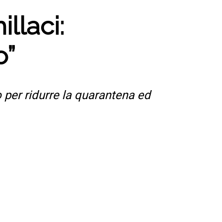
illaci:
o”
o per ridurre la quarantena ed