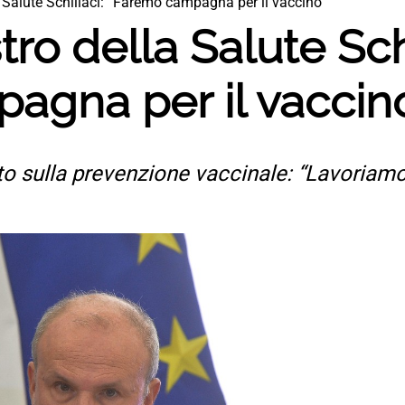
la Salute Schillaci: “Faremo campagna per il vaccino”
stro della Salute Sch
agna per il vaccin
nto sulla prevenzione vaccinale: “Lavoriam