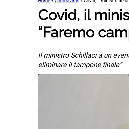
Home
»
Coronavirus
»
Covid, il ministro del
Covid, il mini
“Faremo camp
Il ministro Schillaci a un eve
eliminare il tampone finale”