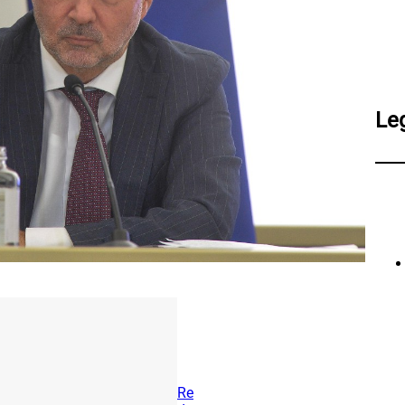
Le
Re