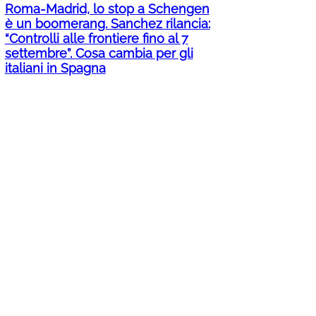
Roma-Madrid, lo stop a Schengen
è un boomerang. Sanchez rilancia:
“Controlli alle frontiere fino al 7
settembre”. Cosa cambia per gli
italiani in Spagna