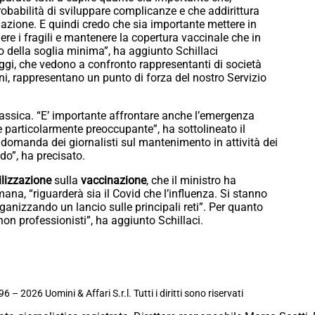
obabilità di sviluppare complicanze e che addirittura
inazione. E quindi credo che sia importante mettere in
gere i fragili e mantenere la copertura vaccinale che in
tto della soglia minima”, ha aggiunto Schillaci
ggi, che vedono a confronto rappresentanti di società
oni, rappresentano un punto di forza del nostro Servizio
lassica. “E’ importante affrontare anche l’emergenza
 particolarmente preoccupante”, ha sottolineato il
domanda dei giornalisti sul mantenimento in attività dei
ndo”, ha precisato.
lizzazione
sulla
vaccinazione
, che il ministro ha
ana, “riguarderà sia il Covid che l’influenza. Si stanno
ganizzando un lancio sulle principali reti”. Per quanto
 non professionisti”, ha aggiunto Schillaci.
6 – 2026 Uomini & Affari S.r.l. Tutti i diritti sono riservati