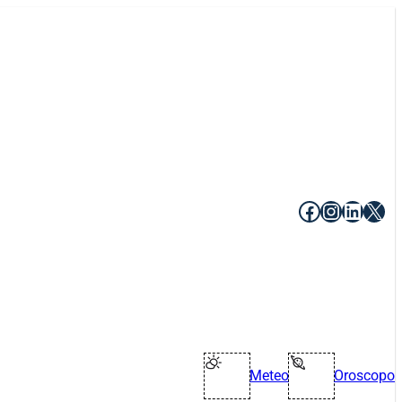
Facebook
Instagr
Linke
X
Meteo
Oroscopo