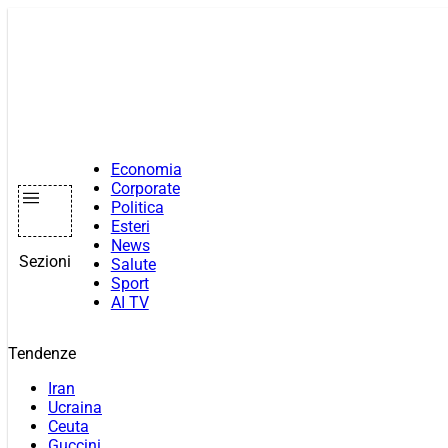
Vai
al
contenuto
Economia
Corporate
Politica
Esteri
News
Sezioni
Salute
Sport
AI TV
Tendenze
Iran
Ucraina
Ceuta
Guccini