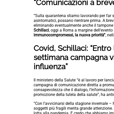
“Comunicazioni a brev
“Sulla quarantena stiamo lavorando per far si
asintomatici, possano rientrare prima. A br
eliminando eventualmente anche il tampone fi
Schillaci
, oggi a Roma a margine dell’evento
immunocompromessi, la nuova priorità”
, nel
Covid, Schillaci: “Entro
settimana campagna va
influenza”
Il ministero della Salute “è al lavoro per lanc
campagna di comunicazione diretta a promuov
consapevolezza che il dialogo, l’informazione,
promozione della tutela della salute”, ha anti
“Con l’avvicinarsi della stagione invernale – 
soggetti più fragili merita grande attenzione
lotta alla pandemia. E credo che abbiamo imp