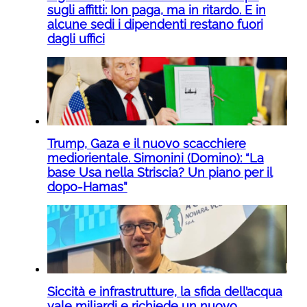
sugli affitti: Ion paga, ma in ritardo. E in
alcune sedi i dipendenti restano fuori
dagli uffici
Trump, Gaza e il nuovo scacchiere
mediorientale. Simonini (Domino): “La
base Usa nella Striscia? Un piano per il
dopo-Hamas”
Siccità e infrastrutture, la sfida dell’acqua
vale miliardi e richiede un nuovo