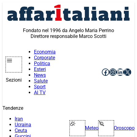
Vai
al
contenuto
Fondato nel 1996 da Angelo Maria Perrino
Direttore responsabile Marco Scotti
Economia
Corporate
Politica
Esteri
Facebook
Instagr
Linke
X
News
Sezioni
Salute
Sport
AI TV
Tendenze
Iran
Ucraina
Meteo
Oroscopo
Ceuta
Guccini