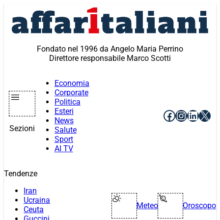
Vai
al
contenuto
Fondato nel 1996 da Angelo Maria Perrino
Direttore responsabile Marco Scotti
Economia
Corporate
Politica
Esteri
Facebook
Instagr
Linke
X
News
Sezioni
Salute
Sport
AI TV
Tendenze
Iran
Ucraina
Meteo
Oroscopo
Ceuta
Guccini