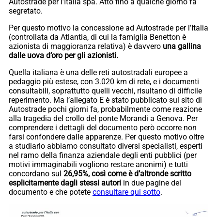
Autostrade per l’Italia spa. Atto fino a qualche giorno fa
segretato.
Per questo motivo la concessione ad Autostrade per l’Italia
(controllata da Atlantia, di cui la famiglia Benetton è
azionista di maggioranza relativa) è davvero
una gallina
dalle uova d’oro per gli azionisti.
Quella italiana è una delle reti autostradali europee a
pedaggio più estese, con 3.020 km di rete, e i documenti
consultabili, soprattutto quelli vecchi, risultano di difficile
reperimento. Ma l’allegato E è stato pubblicato sul sito di
Autostrade pochi giorni fa, probabilmente come reazione
alla tragedia del crollo del ponte Morandi a Genova. Per
comprendere i dettagli del documento però occorre non
farsi confondere dalle apparenze. Per questo motivo oltre
a studiarlo abbiamo consultato diversi specialisti, esperti
nel ramo della finanza aziendale degli enti pubblici (per
motivi immaginabili vogliono restare anonimi) e tutti
concordano sul
26,95%, così come è d’altronde scritto
esplicitamente dagli stessi autori
in due pagine del
documento e che potete
consultare qui sotto
.