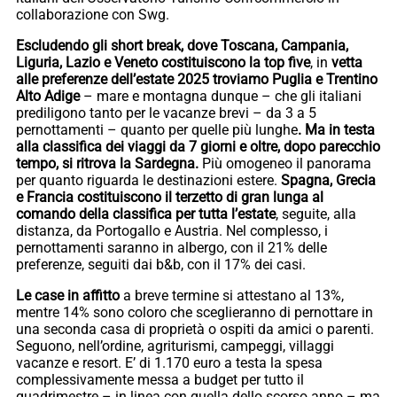
collaborazione con Swg.
Escludendo gli short break, dove Toscana, Campania,
Liguria, Lazio e Veneto costituiscono la top five
, in
vetta
alle preferenze dell’estate 2025 troviamo Puglia e Trentino
Alto Adige
– mare e montagna dunque – che gli italiani
prediligono tanto per le vacanze brevi – da 3 a 5
pernottamenti – quanto per quelle più lunghe
. Ma in testa
alla classifica dei viaggi da 7 giorni e oltre, dopo parecchio
tempo, si ritrova la Sardegna.
Più omogeneo il panorama
per quanto riguarda le destinazioni estere.
Spagna, Grecia
e Francia costituiscono il terzetto di gran lunga al
comando della classifica per tutta l’estate
, seguite, alla
distanza, da Portogallo e Austria. Nel complesso, i
pernottamenti saranno in albergo, con il 21% delle
preferenze, seguiti dai b&b, con il 17% dei casi.
Le case in affitto
a breve termine si attestano al 13%,
mentre 14% sono coloro che sceglieranno di pernottare in
una seconda casa di proprietà o ospiti da amici o parenti.
Seguono, nell’ordine, agriturismi, campeggi, villaggi
vacanze e resort. E’ di 1.170 euro a testa la spesa
complessivamente messa a budget per tutto il
quadrimestre – in linea con quella dello scorso anno – ma