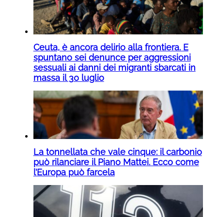
Ceuta, è ancora delirio alla frontiera. E
spuntano sei denunce per aggressioni
sessuali ai danni dei migranti sbarcati in
massa il 30 luglio
La tonnellata che vale cinque: il carbonio
può rilanciare il Piano Mattei. Ecco come
l’Europa può farcela