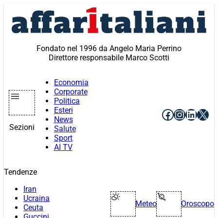
Vai
al
contenuto
Fondato nel 1996 da Angelo Maria Perrino
Direttore responsabile Marco Scotti
Economia
Corporate
Politica
Esteri
Facebook
Instagr
Linke
X
News
Sezioni
Salute
Sport
AI TV
Tendenze
Iran
Ucraina
Meteo
Oroscopo
Ceuta
Guccini