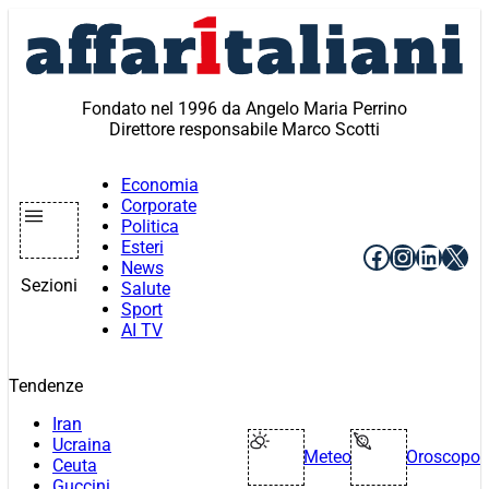
Vai
al
contenuto
Fondato nel 1996 da Angelo Maria Perrino
Direttore responsabile Marco Scotti
Economia
Corporate
Politica
Esteri
Facebook
Instagr
Linke
X
News
Sezioni
Salute
Sport
AI TV
Tendenze
Iran
Ucraina
Meteo
Oroscopo
Ceuta
Guccini