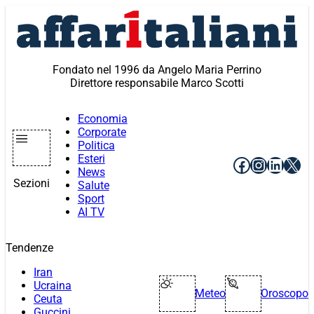
Vai
al
contenuto
Fondato nel 1996 da Angelo Maria Perrino
Direttore responsabile Marco Scotti
Economia
Corporate
Politica
Esteri
Facebook
Instagr
Linke
X
News
Sezioni
Salute
Sport
AI TV
Tendenze
Iran
Ucraina
Meteo
Oroscopo
Ceuta
Guccini