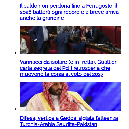
Il caldo non perdona fino a Ferragosto: il
2026 batterà ogni record e a breve arriva
anche la grandine
Vannacci da isolare (e in fretta), Gualtieri
carta segreta del Pd: i retroscena che
muovono la corsa al voto del 2027
Difesa, vertice a Gedda: siglata l’alleanza
Turchia-Arabia Saudita-Pakistan