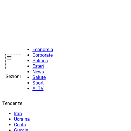
Vai
al
contenuto
Economia
Corporate
Politica
Esteri
News
Sezioni
Salute
Sport
AI TV
Tendenze
Iran
Ucraina
Ceuta
Guccini