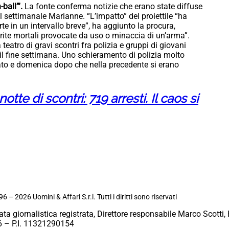
ball’”.
La fonte conferma notizie che erano state diffuse
l settimanale Marianne. “L’impatto” del proiettile “ha
e in un intervallo breve”, ha aggiunto la procura,
erite mortali provocate da uso o minaccia di un’arma”.
 teatro di gravi scontri fra polizia e gruppi di giovani
 il fine settimana. Uno schieramento di polizia molto
ato e domenica dopo che nella precedente si erano
notte di scontri: 719 arresti. Il caos si
6 – 2026 Uomini & Affari S.r.l. Tutti i diritti sono riservati
ata giornalistica registrata, Direttore responsabile Marco Scotti, 
 – P.I. 11321290154