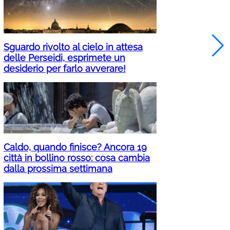
Sguardo rivolto al cielo in attesa
delle Perseidi, esprimete un
desiderio per farlo avverare!
Caldo, quando finisce? Ancora 19
città in bollino rosso: cosa cambia
dalla prossima settimana