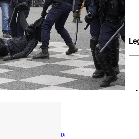
Le
Di