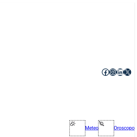
Facebook
Instagr
Linke
X
Meteo
Oroscopo