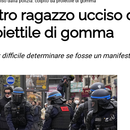
iso dalla polizia: colpito da proiettile di gomma
tro ragazzo ucciso d
oiettile di gomma
; difficile determinare se fosse un manifes