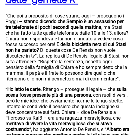
“Che poi a proposito di cose strane, oggi – proseguono i
Poggi –
stanno dicendo che Sempio è un assassino per
tre telefonate di pochi secondi quella mattina
, ma Stasi
che ha fatto tutte quelle telefonate dalle 10 alle 13, allora?
Chiara non rispondeva e lui non è andato a vedere cosa
fosse successo per ore!
E della bicicletta nera di cui Stasi
non ha parlato?
Di queste cose De Rensis non vuole
discutere in tv”. La replica di De Rensis, legale di Stasi, non
si fa attendere. “Rispetto la sentenza, rispetto ogni
pensiero della famiglia di Chiara e ho sempre detto che la
mamma, il papà e il fratello possono dire quello che
ritengono e io non mi permetterò mai di commentare”.
“
Ho letto le carte.
Ritengo – prosegue il legale – che
sulla
scena fosse presente più di una persona
, con ruoli diversi,
però le mie idee, che ovviamente ho, me le tengo strette.
Intanto io condivido il pensiero che questa indagine si
deve concentrare sui fatti. Chiara – dice De Rensis a
Filorosso su Rai3 – era una ragazza meravigliosa, che
meritava di vivere la vita meravigliosa che si stava
costruendo
“, ha aggiunto Antonio De Rensis, e “
Alberto era