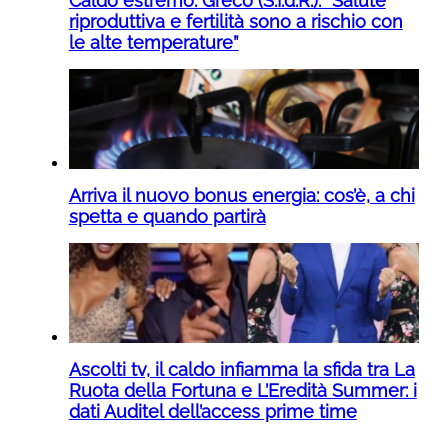
Caldo estremo. Greco (S.I.d.R.): “Salute
riproduttiva e fertilità sono a rischio con
le alte temperature”
Arriva il nuovo bonus energia: cos’è, a chi
spetta e quando partirà
Ascolti tv, il caldo infiamma la sfida tra La
Ruota della Fortuna e L’Eredità Summer: i
dati Auditel dell’access prime time