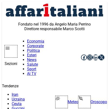
Vai
al
contenuto
Fondato nel 1996 da Angelo Maria Perrino
Direttore responsabile Marco Scotti
Economia
Corporate
Politica
Esteri
Facebook
Instagr
Linke
X
News
Sezioni
Salute
Sport
AI TV
Tendenze
Iran
Ucraina
Meteo
Oroscopo
Ceuta
Guccini