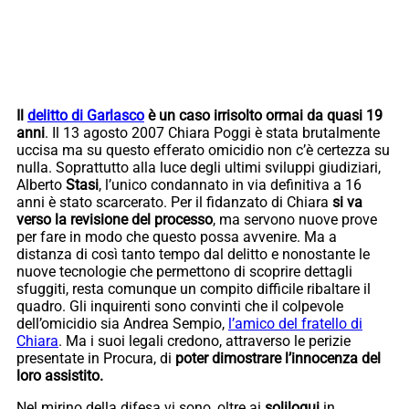
Il
delitto di Garlasco
è un caso irrisolto ormai da quasi 19
anni
. Il 13 agosto 2007 Chiara Poggi è stata brutalmente
uccisa ma su questo efferato omicidio non c’è certezza su
nulla. Soprattutto alla luce degli ultimi sviluppi giudiziari,
Alberto
Stasi
, l’unico condannato in via definitiva a 16
anni è stato scarcerato. Per il fidanzato di Chiara
si va
verso la revisione del processo
, ma servono nuove prove
per fare in modo che questo possa avvenire. Ma a
distanza di così tanto tempo dal delitto e nonostante le
nuove tecnologie che permettono di scoprire dettagli
sfuggiti, resta comunque un compito difficile ribaltare il
quadro. Gli inquirenti sono convinti che il colpevole
dell’omicidio sia Andrea Sempio,
l’amico del fratello di
Chiara
. Ma i suoi legali credono, attraverso le perizie
presentate in Procura, di
poter dimostrare l’innocenza del
loro assistito.
Nel mirino della difesa vi sono, oltre ai
soliloqui
in