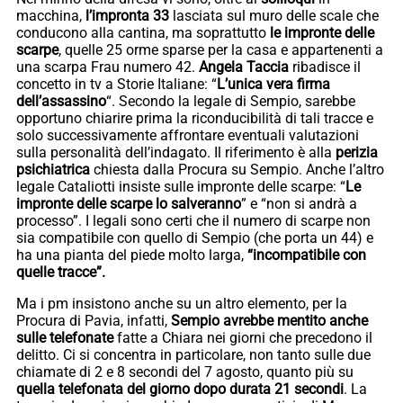
macchina,
l’impronta 33
lasciata sul muro delle scale che
conducono alla cantina, ma soprattutto
le impronte delle
scarpe
, quelle 25 orme sparse per la casa e appartenenti a
una scarpa Frau numero 42.
Angela Taccia
ribadisce il
concetto in tv a Storie Italiane: “
L’unica vera firma
dell’assassino
“. Secondo la legale di Sempio, sarebbe
opportuno chiarire prima la riconducibilità di tali tracce e
solo successivamente affrontare eventuali valutazioni
sulla personalità dell’indagato. Il riferimento è alla
perizia
psichiatrica
chiesta dalla Procura su Sempio. Anche l’altro
legale Cataliotti insiste sulle impronte delle scarpe: “
Le
impronte delle scarpe lo salveranno
” e “non si andrà a
processo”. I legali sono certi che il numero di scarpe non
sia compatibile con quello di Sempio (che porta un 44) e
ha una pianta del piede molto larga,
“incompatibile con
quelle tracce”.
Ma i pm insistono anche su un altro elemento, per la
Procura di Pavia, infatti,
Sempio avrebbe mentito anche
sulle telefonate
fatte a Chiara nei giorni che precedono il
delitto. Ci si concentra in particolare, non tanto sulle due
chiamate di 2 e 8 secondi del 7 agosto, quanto più su
quella telefonata del giorno dopo durata 21 secondi
. La