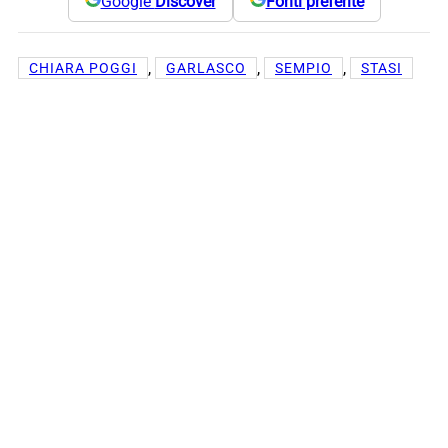
Google
Discover
Fonti preferite
, 
, 
, 
CHIARA POGGI
GARLASCO
SEMPIO
STASI