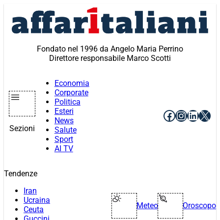
Vai
al
contenuto
Fondato nel 1996 da Angelo Maria Perrino
Direttore responsabile Marco Scotti
Economia
Corporate
Politica
Esteri
Facebook
Instagr
Linke
X
News
Sezioni
Salute
Sport
AI TV
Tendenze
Iran
Ucraina
Meteo
Oroscopo
Ceuta
Guccini