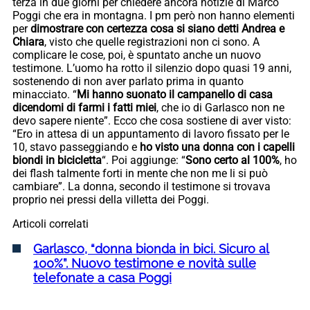
terza in due giorni per chiedere ancora notizie di Marco
Poggi che era in montagna. I pm però non hanno elementi
per
dimostrare con certezza cosa si siano detti Andrea e
Chiara
, visto che quelle registrazioni non ci sono. A
complicare le cose, poi, è spuntato anche un nuovo
testimone. L’uomo ha rotto il silenzio dopo quasi 19 anni,
sostenendo di non aver parlato prima in quanto
minacciato. “
Mi hanno suonato il campanello di casa
dicendomi di farmi i fatti miei
, che io di Garlasco non ne
devo sapere niente”. Ecco che cosa sostiene di aver visto:
“Ero in attesa di un appuntamento di lavoro fissato per le
10, stavo passeggiando e
ho visto una donna con i capelli
biondi in bicicletta
“. Poi aggiunge: “
Sono certo al 100%
, ho
dei flash talmente forti in mente che non me li si può
cambiare”. La donna, secondo il testimone si trovava
proprio nei pressi della villetta dei Poggi.
Articoli correlati
Garlasco, “donna bionda in bici. Sicuro al
100%”. Nuovo testimone e novità sulle
telefonate a casa Poggi