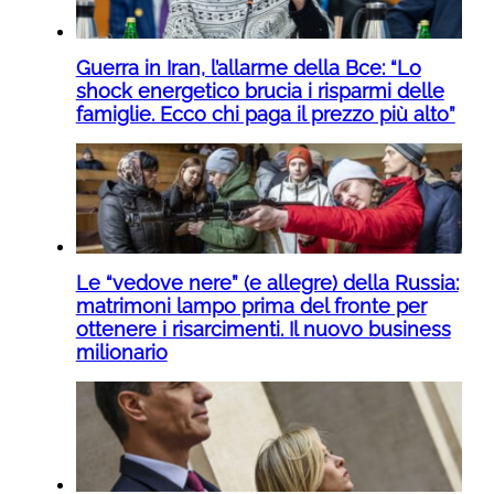
Guerra in Iran, l’allarme della Bce: “Lo
shock energetico brucia i risparmi delle
famiglie. Ecco chi paga il prezzo più alto”
Le “vedove nere” (e allegre) della Russia:
matrimoni lampo prima del fronte per
ottenere i risarcimenti. Il nuovo business
milionario