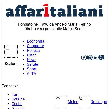
Vai
al
contenuto
Fondato nel 1996 da Angelo Maria Perrino
Direttore responsabile Marco Scotti
Economia
Corporate
Politica
Esteri
Facebook
Instagr
Linke
X
News
Sezioni
Salute
Sport
AI TV
Tendenze
Iran
Ucraina
Meteo
Oroscopo
Ceuta
Guccini