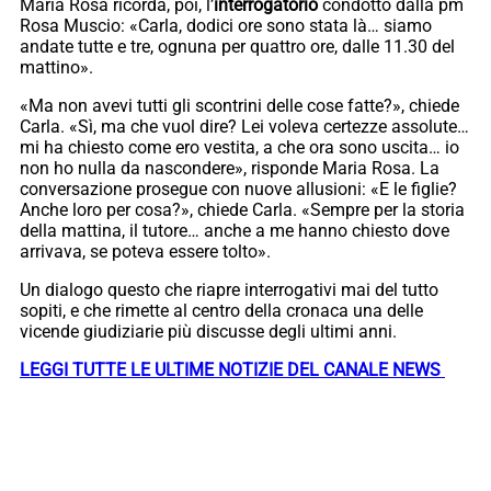
Maria Rosa ricorda, poi, l’
interrogatorio
condotto dalla pm
Rosa Muscio: «Carla, dodici ore sono stata là… siamo
andate tutte e tre, ognuna per quattro ore, dalle 11.30 del
mattino».
«Ma non avevi tutti gli scontrini delle cose fatte?», chiede
Carla. «Sì, ma che vuol dire? Lei voleva certezze assolute…
mi ha chiesto come ero vestita, a che ora sono uscita… io
non ho nulla da nascondere», risponde Maria Rosa. La
conversazione prosegue con nuove allusioni: «E le figlie?
Anche loro per cosa?», chiede Carla. «Sempre per la storia
della mattina, il tutore… anche a me hanno chiesto dove
arrivava, se poteva essere tolto».
Un dialogo questo che riapre interrogativi mai del tutto
sopiti, e che rimette al centro della cronaca una delle
vicende giudiziarie più discusse degli ultimi anni.
LEGGI TUTTE LE ULTIME NOTIZIE DEL CANALE NEWS