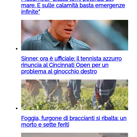
mare. E sulle calamità basta emergenze
infinite”
Sinner, ora è ufficiale: il tennista azzurro
rinuncia al Cincinnati Open per un
problema al ginocchio destro
Foggia, furgone di braccianti si ribalta: un
morto e sette feriti