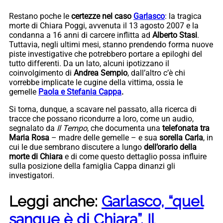
Restano poche le
certezze nel caso
Garlasco
: la tragica
morte di Chiara Poggi, avvenuta il 13 agosto 2007 e la
condanna a 16 anni di carcere inflitta ad
Alberto Stasi
.
Tuttavia, negli ultimi mesi, stanno prendendo forma nuove
piste investigative che potrebbero portare a epiloghi del
tutto differenti. Da un lato, alcuni ipotizzano il
coinvolgimento di
Andrea Sempio
, dall’altro c’è chi
vorrebbe implicate le cugine della vittima, ossia le
gemelle
Paola e Stefania Cappa
.
Si torna, dunque, a scavare nel passato, alla ricerca di
tracce che possano ricondurre a loro, come un audio,
segnalato da
Il Tempo
, che documenta una
telefonata tra
Maria Rosa
– madre delle gemelle – e sua
sorella Carla
, in
cui le due sembrano discutere a lungo
dell’orario della
morte di Chiara
e di come questo dettaglio possa influire
sulla posizione della famiglia Cappa dinanzi gli
investigatori.
Leggi anche:
Garlasco, “quel
sangue è di Chiara”. Il